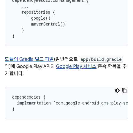
dependencyResolutionManagement {

    ...

    repositories {

        google()

        mavenCentral()

    }

모듈의 Gradle 빌드 파일
(일반적으로
app/build.gradle
임)에 Google Play API의
Google Play 서비스
종속 항목을 추
가합니다.
dependencies
{
implementation
'
com
.
google
.
android
.
gms
:
play
-
serv
}