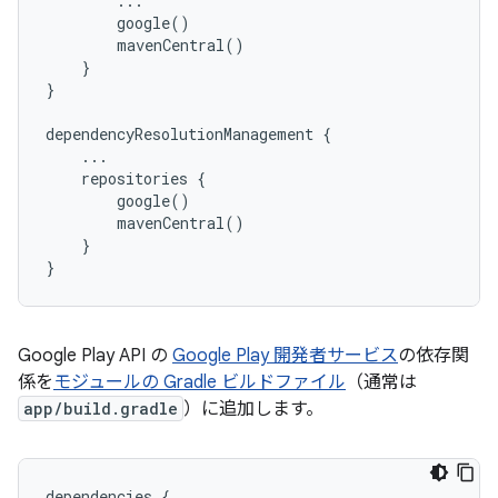
        ...

        google()

        mavenCentral()

    }

}

dependencyResolutionManagement {

    ...

    repositories {

        google()

        mavenCentral()

    }

Google Play API の
Google Play 開発者サービス
の依存関
係を
モジュールの Gradle ビルドファイル
（通常は
app/build.gradle
）に追加します。
dependencies
{