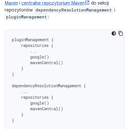
Maven
i
centralne repozytorium Maven
do sekcji
repozytoriów
dependencyResolutionManagement
i
pluginManagement
:
pluginManagement {

    repositories {

        ...

        google()

        mavenCentral()

    }

}

dependencyResolutionManagement {

    ...

    repositories {

        google()

        mavenCentral()

    }
