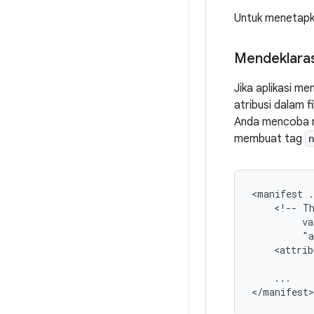
Untuk menetapkan
Mendeklaras
Jika aplikasi me
atribusi dalam f
Anda mencoba me
membuat tag
<manifest
<!--
T
va
"a
<attrib
...

</manifest>