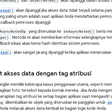
ncNoted()
dan
onSelfNoted()
akan dipanggil dalam situasi 
Noted()
akan dipanggil jika akses data tidak terjadi selama pang
ng paling umum adalah saat aplikasi Anda mendaftarkan pemros
i callback pemroses dipanggil.
AsyncNotedOp
yang diteruskan ke
onAsyncNoted()
berisi m
age()
. Metode ini akan memberikan informasi selengkapnya te
lback lokasi akan berisi hash identitas sistem pemroses.
oted()
akan sangat jarang dipanggil ketika aplikasi meneruskan
 akses data dengan tag atribusi
mungkin memiliki beberapa kasus penggunaan utama, seperti m
ikan foto tersebut kepada kontak mereka. Jika Anda mengemba
nerapkan
tag atribusi
ke setiap bagian aplikasi saat mengaudit
ag
dikembalikan ke objek yang diteruskan ke panggilan untuk
on
da melacak akses data kembali ke bagian logis kode Anda.