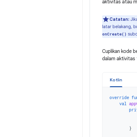
aktivitas atau
Catatan:
Jik
latar belakang, 
subc
onCreate()
Cuplikan kode b
dalam aktivitas 
Kotlin
override
fu
val
app
pri
}