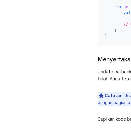
fun
get
val
// 
}
}
Menyertakan 
Update callbac
telah Anda teta
Catatan:
Jik
dengan bagian ut
Cuplikan kode b