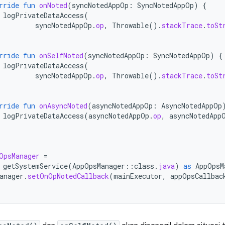
rride
fun
onNoted
(
syncNotedAppOp
:
SyncNotedAppOp
)
{
logPrivateDataAccess
(
syncNotedAppOp
.
op
,
Throwable
().
stackTrace
.
toSt
rride
fun
onSelfNoted
(
syncNotedAppOp
:
SyncNotedAppOp
)
{
logPrivateDataAccess
(
syncNotedAppOp
.
op
,
Throwable
().
stackTrace
.
toSt
rride
fun
onAsyncNoted
(
asyncNotedAppOp
:
AsyncNotedAppOp
logPrivateDataAccess
(
asyncNotedAppOp
.
op
,
asyncNotedApp
OpsManager
=
getSystemService
(
AppOpsManager
::
class
.
java
)
as
AppOpsM
anager
.
setOnOpNotedCallback
(
mainExecutor
,
appOpsCallbac