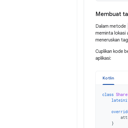
Membuat tag
Dalam metode
meminta lokasi 
meneruskan tag a
Cuplikan kode b
aplikasi:
Kotlin
class
Share
lateini
overrid
att
}