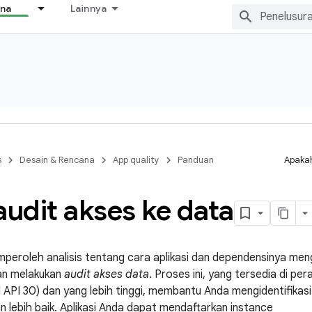
ana
Lainnya
s
Desain & Rencana
App quality
Panduan
Apakah
udit akses ke data
eroleh analisis tentang cara aplikasi dan dependensinya meng
an melakukan
audit akses data
. Proses ini, yang tersedia di pe
el API 30) dan yang lebih tinggi, membantu Anda mengidentifikas
an lebih baik. Aplikasi Anda dapat mendaftarkan instance