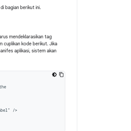
 bagian berikut ini.
harus mendeklarasikan tag
 cuplikan kode berikut. Jika
nifes aplikasi, sistem akan
abel"