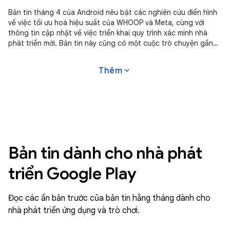
Bản tin tháng 4 của Android nêu bật các nghiên cứu điển hình
về việc tối ưu hoá hiệu suất của WHOOP và Meta, cùng với
thông tin cập nhật về việc triển khai quy trình xác minh nhà
phát triển mới. Bản tin này cũng có một cuộc trò chuyện gần
đây về Gemini trong Android Studio và các công cụ mới cho
chương trình Level Up của Google Play Games.
expand_more
Thêm
Bản tin dành cho nhà phát
triển Google Play
Đọc các ấn bản trước của bản tin hằng tháng dành cho
nhà phát triển ứng dụng và trò chơi.