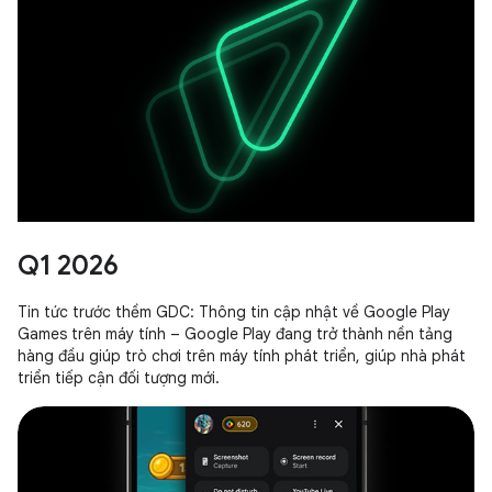
Q1 2026
Tin tức trước thềm GDC: Thông tin cập nhật về Google Play
Games trên máy tính – Google Play đang trở thành nền tảng
hàng đầu giúp trò chơi trên máy tính phát triển, giúp nhà phát
triển tiếp cận đối tượng mới.