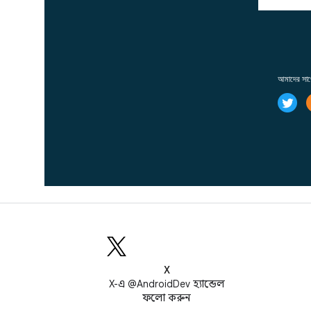
X
X-এ @AndroidDev হ্যান্ডেল
ফলো করুন