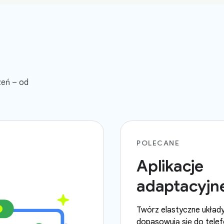
zeń – od
POLECANE
Aplikacje
adaptacyjn
Twórz elastyczne układy
dopasowują się do tele