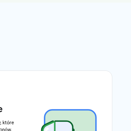
e
, które
fonów,