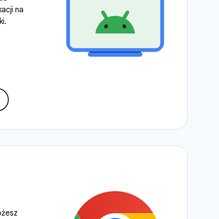
acji na
i.
ożesz