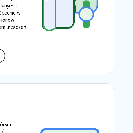
danych i
Obecnie w
ilionów
nem urządzeń
którym
uć