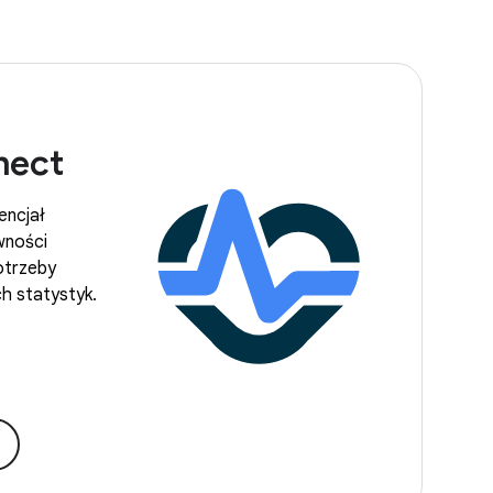
nect
encjał
wności
potrzeby
h statystyk.