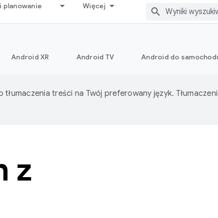
i planowanie
Więcej
Android XR
Android TV
Android do samochod
o tłumaczenia treści na Twój preferowany język. Tłumacze
h z