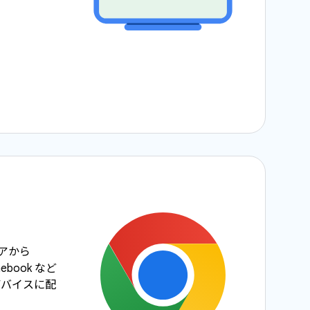
ストアから
mebook など
S デバイスに配