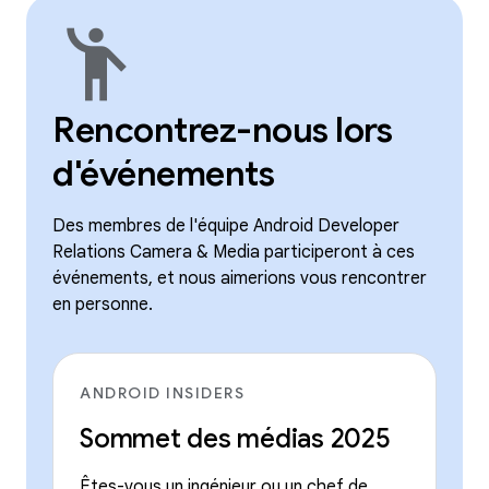
emoji_people
Rencontrez-nous lors
d'événements
Des membres de l'équipe Android Developer
Relations Camera & Media participeront à ces
événements, et nous aimerions vous rencontrer
en personne.
ANDROID INSIDERS
Sommet des médias 2025
Êtes-vous un ingénieur ou un chef de