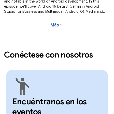
and notable in the world of Android development. In this
episode, we’ll cover Android 16 beta 3, Gemini in Android
Studio for Business and Multimodal, Android XR, Media and
Camera updates,
expand_more
Más
Conéctese con nosotros
emoji_people
Encuéntranos en los
eventos