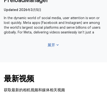
PreloadManager
Updated 2026年3月5日
In the dynamic world of social media, user attention is won or
lost quickly. Meta apps (Facebook and Instagram) are among
the world's largest social platforms and serve billions of users
globally. For Meta, delivering videos seamlessly isn't just a
expand_more
展开
最新视频
获取最新的相机视频和媒体相关视频