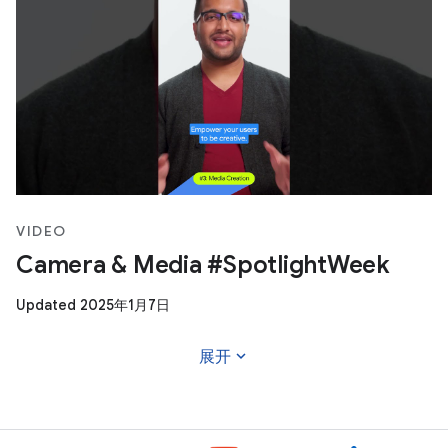
VIDEO
Camera & Media #SpotlightWeek
Updated 2025年1月7日
expand_more
展开