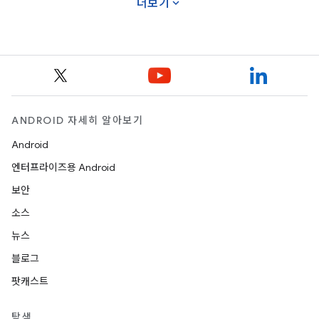
expand_more
더보기
ANDROID 자세히 알아보기
Android
엔터프라이즈용 Android
보안
소스
뉴스
블로그
팟캐스트
탐색