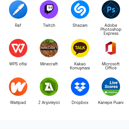
Raf
Twitch
Shazam
Adobe
Photoshop
Express
WPS ofisi
Minecraft
Kakao
Microsoft
Konuşması
Office
Wattpad
Z Arşivleyici
Dropbox
Kanepe Puanı