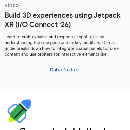
VIDEO
Build 3D experiences using Jetpack
XR (I/O Connect ‘26)
Learn to craft dynamic and responsive spatial UIs by
understanding the subspace and its key modifiers. Dereck
Bridié breaks down how to integrate spatial panels for core
content and use orbiters for interactive elements like
navigation or media
expand_more
Daha fazla