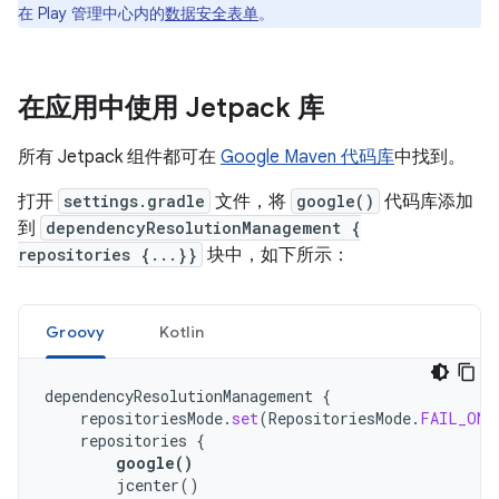
在 Play 管理中心内的
数据安全表单
。
在应用中使用 Jetpack 库
所有 Jetpack 组件都可在
Google Maven 代码库
中找到。
打开
settings.gradle
文件，将
google()
代码库添加
到
dependencyResolutionManagement {
repositories {...}}
块中，如下所示：
Groovy
Kotlin
dependencyResolutionManagement
{
repositoriesMode
.
set
(
RepositoriesMode
.
FAIL_ON_
repositories
{
google
()
jcenter
()