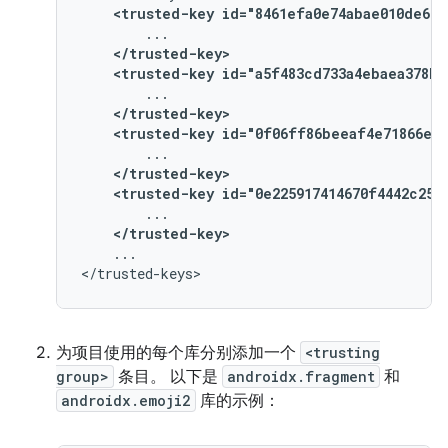
<trusted-key
id="8461efa0e74abae010de669
</trusted-key>
<trusted-key
id="a5f483cd733a4ebaea378b2
</trusted-key>
<trusted-key
id="0f06ff86beeaf4e71866ee5
</trusted-key>
<trusted-key
id="0e225917414670f4442c250
</trusted-key>
...

为项目使用的每个库分别添加一个
<trusting
group>
条目。 以下是
androidx.fragment
和
androidx.emoji2
库的示例：