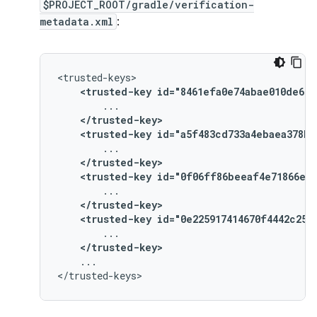
$PROJECT_ROOT/gradle/verification-
metadata.xml
:
<trusted-key
id="8461efa0e74abae010de669
</trusted-key>
<trusted-key
id="a5f483cd733a4ebaea378b2
</trusted-key>
<trusted-key
id="0f06ff86beeaf4e71866ee5
</trusted-key>
<trusted-key
id="0e225917414670f4442c250
</trusted-key>
...
