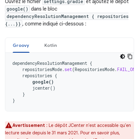
Ouvrez le fichier
settings.gradle
et ajoutez le dépôt
google()
dans le bloc
dependencyResolutionManagement { repositories
{...}}
, comme indiqué ci-dessous :
Groovy
Kotlin
dependencyResolutionManagement
{
repositoriesMode
.
set
(
RepositoriesMode
.
FAIL_ON_
repositories
{
google
()
jcenter
()
}
}
Avertissement
: Le dépôt JCenter n'est accessible qu'en
lecture seule depuis le 31 mars 2021. Pour en savoir plus,