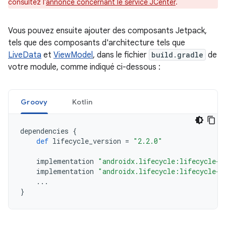
consultez l'
annonce concernant le service JCenter
.
Vous pouvez ensuite ajouter des composants Jetpack,
tels que des composants d'architecture tels que
LiveData
et
ViewModel
, dans le fichier
build.gradle
de
votre module, comme indiqué ci-dessous :
Groovy
Kotlin
dependencies
{
def
lifecycle_version
=
"2.2.0"
implementation
"androidx.lifecycle:lifecycle-l
implementation
"androidx.lifecycle:lifecycle-v
...
}