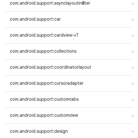
com.android.support:asynclayoutinflater
an
com.android.support:car
an
com.android.support:cardview-v7
an
com.android.support:collections
an
com.android.support:coordinatorlayout
an
com.android.support:cursoradapter
an
com.android.support:customtabs
an
com.android.support:customview
an
com.android.support:design
co