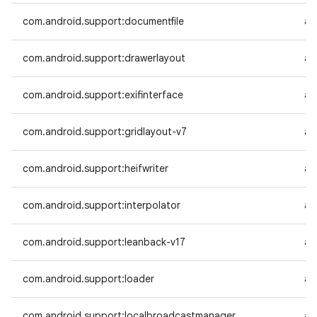
com.android.support:documentfile
an
com.android.support:drawerlayout
an
com.android.support:exifinterface
an
com.android.support:gridlayout-v7
an
com.android.support:heifwriter
an
com.android.support:interpolator
an
com.android.support:leanback-v17
an
com.android.support:loader
an
com.android.support:localbroadcastmanager
an