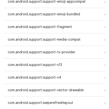
com.android.support:support-emoji-appcompat
an
com.android.support:support-emoji-bundled
an
com.android.support:support-fragment
an
com.android.support:support-media-compat
an
com.android.support:support-tv-provider
an
com.android.support:support-v13
an
com.android.support:support-v4
an
com.android.support:support-vector-drawable
an
com.android.support:swiperefreshlayout
an