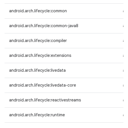
android.arch.lifecycle:common
an
android.arch.lifecycle:common-java8
an
android.arch.lifecycle:compiler
an
android.arch.lifecycle:extensions
an
android.arch.lifecycle:livedata
an
android.arch.lifecycle:livedata-core
an
android.arch.lifecycle:reactivestreams
an
android.arch.lifecycle:runtime
an