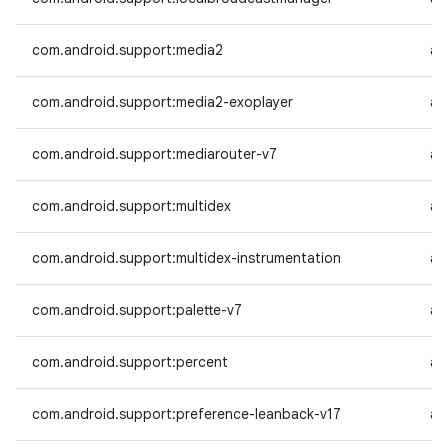
com.android.support:media2
an
com.android.support:media2-exoplayer
an
com.android.support:mediarouter-v7
an
com.android.support:multidex
an
com.android.support:multidex-instrumentation
an
com.android.support:palette-v7
an
com.android.support:percent
an
com.android.support:preference-leanback-v17
an