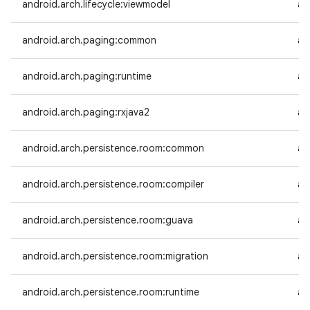
android.arch.lifecycle:viewmodel
an
android.arch.paging:common
an
android.arch.paging:runtime
an
android.arch.paging:rxjava2
an
android.arch.persistence.room:common
an
android.arch.persistence.room:compiler
an
android.arch.persistence.room:guava
an
android.arch.persistence.room:migration
an
android.arch.persistence.room:runtime
an