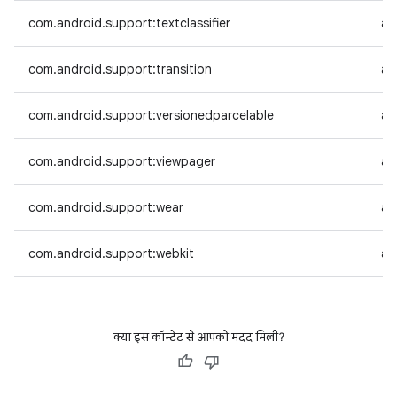
com.android.support:textclassifier
an
com.android.support:transition
an
com.android.support:versionedparcelable
an
com.android.support:viewpager
an
com.android.support:wear
an
com.android.support:webkit
an
क्या इस कॉन्टेंट से आपको मदद मिली?