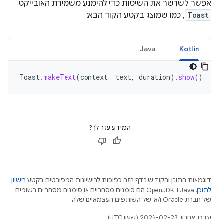
אפשר לשרשר את השיטות כדי להימנע משמירת האובייקט
Toast
, כמו שמוצג בקטע הקוד הבא:
Java
Kotlin
Toast
.
makeText
(
context
,
text
,
duration
).
show
()
המידע עזר לך?
דוגמאות התוכן והקוד שבדף הזה כפופות לרישיונות המפורטים בקטע
רישיון
לתוכן
.‏ Java ו-OpenJDK הם סימנים מסחריים או סימנים מסחריים רשומים
של חברת Oracle ו/או של השותפים העצמאיים שלה.
עדכון אחרון: 2026-02-28 (שעון UTC).