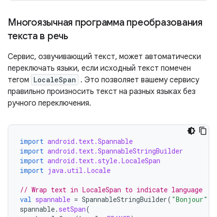
Многоязычная программа преобразования
текста в речь
Сервис, озвучивающий текст, может автоматически
переключать языки, если исходный текст помечен
тегом
LocaleSpan
. Это позволяет вашему сервису
правильно произносить текст на разных языках без
ручного переключения.
import
android.text.Spannable
import
android.text.SpannableStringBuilder
import
android.text.style.LocaleSpan
import
java.util.Locale
// Wrap text in LocaleSpan to indicate language
val
spannable
=
SpannableStringBuilder
(
"Bonjour"
)
spannable
.
setSpan
(