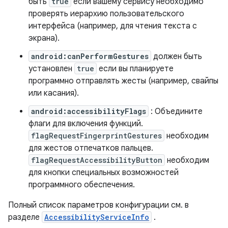
быть
true
если вашему сервису необходимо
проверять иерархию пользовательского
интерфейса (например, для чтения текста с
экрана).
android:canPerformGestures
должен быть
установлен
true
если вы планируете
программно отправлять жесты (например, свайпы
или касания).
android:accessibilityFlags
: Объедините
флаги для включения функций.
flagRequestFingerprintGestures
необходим
для жестов отпечатков пальцев.
flagRequestAccessibilityButton
необходим
для кнопки специальных возможностей
программного обеспечения.
Полный список параметров конфигурации см. в
разделе
AccessibilityServiceInfo
.