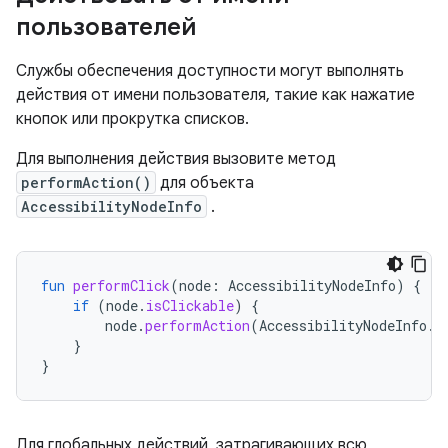
пользователей
Службы обеспечения доступности могут выполнять
действия от имени пользователя, такие как нажатие
кнопок или прокрутка списков.
Для выполнения действия вызовите метод
performAction()
для объекта
AccessibilityNodeInfo
.
fun
performClick
(
node
:
AccessibilityNodeInfo
)
{
if
(
node
.
isClickable
)
{
node
.
performAction
(
AccessibilityNodeInfo
.
A
}
}
Для глобальных действий, затрагивающих всю