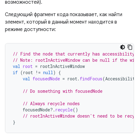
возможностей).
Следующий фрагмент кода показывает, как найти
элемент, который в данный момент находится в
режиме доступности:
// Find the node that currently has accessibility 
// Note: rootInActiveWindow can be null if the win
val
root
=
rootInActiveWindow
if
(
root
!=
null
)
{
val
focusedNode
=
root
.
findFocus
(
Accessibility
// Do something with focusedNode
// Always recycle nodes
focusedNode
?.
recycle
()
// rootInActiveWindow doesn't need to be recyc
}