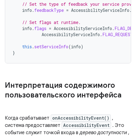
// Set the type of feedback your service provi
info
.
feedbackType
=
AccessibilityServiceInfo
.
F
// Set flags at runtime.
info
.
flags
=
AccessibilityServiceInfo
.
FLAG_DEF
AccessibilityServiceInfo
.
FLAG_REQUEST_
this
.
setServiceInfo
(
info
)
}
Интерпретация содержимого
пользовательского интерфейса
Когда срабатывает
onAccessibilityEvent()
,
система предоставляет
AccessibilityEvent
. Это
событие служит точкой входа в
дерево доступности
,