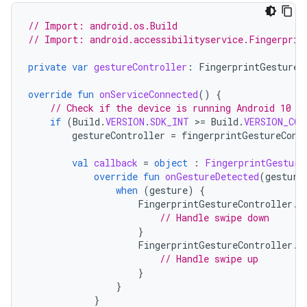
// Import: android.os.Build
// Import: android.accessibilityservice.Fingerprin
private
var
gestureController
:
FingerprintGestureC
override
fun
onServiceConnected
()
{
// Check if the device is running Android 10 (
if
(
Build
.
VERSION
.
SDK_INT
>=
Build
.
VERSION_COD
gestureController
=
fingerprintGestureCont
val
callback
=
object
:
FingerprintGesture
override
fun
onGestureDetected
(
gesture
when
(
gesture
)
{
FingerprintGestureController
.
F
// Handle swipe down
}
FingerprintGestureController
.
F
// Handle swipe up
}
}
}