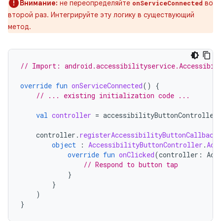
Внимание:
не переопределяйте
во
onServiceConnected
второй раз. Интегрируйте эту логику в существующий
метод.
// Import: android.accessibilityservice.Accessibil
override
fun
onServiceConnected
()
{
// ... existing initialization code ...
val
controller
=
accessibilityButtonController
controller
.
registerAccessibilityButtonCallback
object
:
AccessibilityButtonController
.
Acc
override
fun
onClicked
(
controller
:
Acc
// Respond to button tap
}
}
)
}