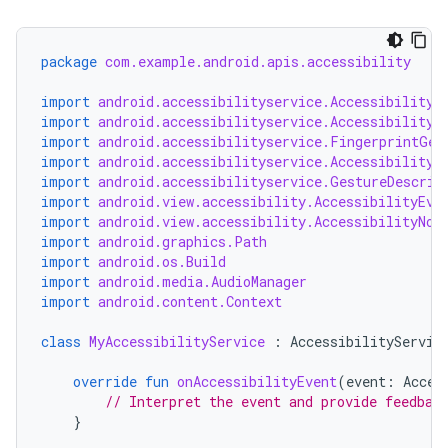
package
com.example.android.apis.accessibility
import
android.accessibilityservice.AccessibilityS
import
android.accessibilityservice.AccessibilityS
import
android.accessibilityservice.FingerprintGes
import
android.accessibilityservice.AccessibilityB
import
android.accessibilityservice.GestureDescrip
import
android.view.accessibility.AccessibilityEve
import
android.view.accessibility.AccessibilityNod
import
android.graphics.Path
import
android.os.Build
import
android.media.AudioManager
import
android.content.Context
class
MyAccessibilityService
:
AccessibilityServic
override
fun
onAccessibilityEvent
(
event
:
Acces
// Interpret the event and provide feedbac
}