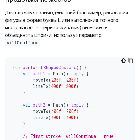
Для сложных взаимодействий (например, рисования
фигуры в форме буквы L или выполнения точного
многошагового перетаскивания) вы можете
объединять штрихи, используя параметр
willContinue
.
fun
performLShapedGesture
()
{
val
path1
=
Path
().
apply
{
moveTo
(
200f
,
200f
)
lineTo
(
400f
,
200f
)
}
val
path2
=
Path
().
apply
{
moveTo
(
400f
,
200f
)
lineTo
(
400f
,
400f
)
}
// First stroke: willContinue = true