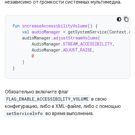
независимо от громкости системных мультимедиа.
fun
increaseAccessibilityVolume
()
{
val
audioManager
=
getSystemService
(
Context
.
AU
audioManager
.
adjustStreamVolume
(
AudioManager
.
STREAM_ACCESSIBILITY
,
AudioManager
.
ADJUST_RAISE
,
0
)
}
Обязательно включите флаг
FLAG_ENABLE_ACCESSIBILITY_VOLUME
в свою
конфигурацию, либо в XML-файле, либо с помощью
setServiceInfo
во время выполнения.