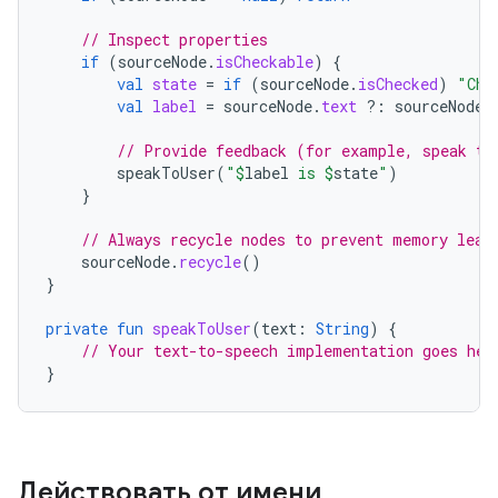
// Inspect properties
if
(
sourceNode
.
isCheckable
)
{
val
state
=
if
(
sourceNode
.
isChecked
)
"Che
val
label
=
sourceNode
.
text
?:
sourceNode
.
// Provide feedback (for example, speak to
speakToUser
(
"
$
label
 is 
$
state
"
)
}
// Always recycle nodes to prevent memory leak
sourceNode
.
recycle
()
}
private
fun
speakToUser
(
text
:
String
)
{
// Your text-to-speech implementation goes her
}
Действовать от имени