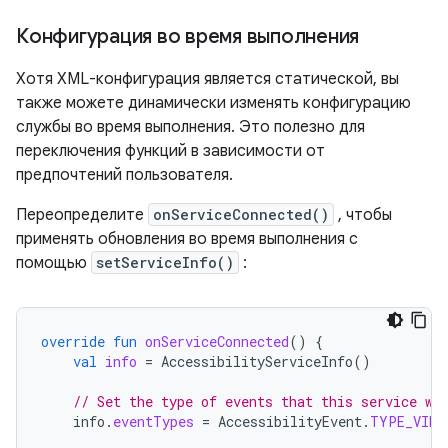
Конфигурация во время выполнения
Хотя XML-конфигурация является статической, вы
также можете динамически изменять конфигурацию
службы во время выполнения. Это полезно для
переключения функций в зависимости от
предпочтений пользователя.
Переопределите
onServiceConnected()
, чтобы
применять обновления во время выполнения с
помощью
setServiceInfo()
:
override
fun
onServiceConnected
()
{
val
info
=
AccessibilityServiceInfo
()
// Set the type of events that this service wa
info
.
eventTypes
=
AccessibilityEvent
.
TYPE_VIEW