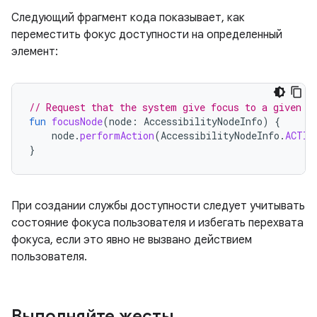
Следующий фрагмент кода показывает, как
переместить фокус доступности на определенный
элемент:
// Request that the system give focus to a given n
fun
focusNode
(
node
:
AccessibilityNodeInfo
)
{
node
.
performAction
(
AccessibilityNodeInfo
.
ACTIO
}
При создании службы доступности следует учитывать
состояние фокуса пользователя и избегать перехвата
фокуса, если это явно не вызвано действием
пользователя.
Выполняйте жесты