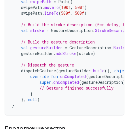
val
swipePath
=
Path
()
swipePath
.
moveTo
(
100f
,
500f
)
swipePath
.
lineTo
(
500f
,
500f
)
// Build the stroke description (0ms delay, 50
val
stroke
=
GestureDescription
.
StrokeDescript
// Build the gesture description
val
gestureBuilder
=
GestureDescription
.
Builde
gestureBuilder
.
addStroke
(
stroke
)
// Dispatch the gesture
dispatchGesture
(
gestureBuilder
.
build
(),
object
override
fun
onCompleted
(
gestureDescriptio
super
.
onCompleted
(
gestureDescription
)
// Gesture finished successfully
}
},
null
)
}
Продолжение жестов