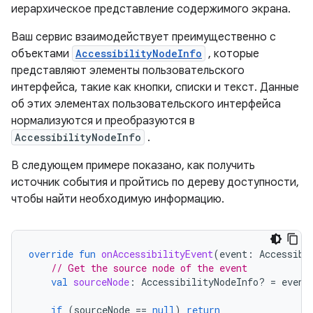
иерархическое представление содержимого экрана.
Ваш сервис взаимодействует преимущественно с
объектами
AccessibilityNodeInfo
, которые
представляют элементы пользовательского
интерфейса, такие как кнопки, списки и текст. Данные
об этих элементах пользовательского интерфейса
нормализуются и преобразуются в
AccessibilityNodeInfo
.
В следующем примере показано, как получить
источник события и пройтись по дереву доступности,
чтобы найти необходимую информацию.
override
fun
onAccessibilityEvent
(
event
:
Accessibi
// Get the source node of the event
val
sourceNode
:
AccessibilityNodeInfo? 
=
event
if
(
sourceNode
==
null
)
return