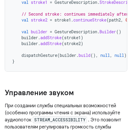
val
stroke1
=
GestureDescription
.
StrokeDescrip
// Second stroke: continues immediately after 
val
stroke2
=
stroke1
.
continueStroke
(
path2
,
0
,
val
builder
=
GestureDescription
.
Builder
()
builder
.
addStroke
(
stroke1
)
builder
.
addStroke
(
stroke2
)
dispatchGesture
(
builder
.
build
(),
null
,
null
)
}
Управление звуком
При создании службы специальных возможностей
(особенно программы чтения с экрана) используйте
аудиопоток
STREAM_ACCESSIBILITY
. Это позволит
пользователям регулировать громкость службы