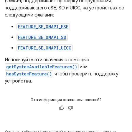
(OMAPI) поддерживает проверку оборудования,
поддерживающего eSE, SD и UICC, на устройствах со
следующими флагами:
FEATURE_SE_OMAPI_ESE
FEATURE_SE_OMAPI_SD
FEATURE_SE_OMAPI_UICC
Используйте эти значения с помощью
getSystemAvailableFeatures()
или
hasSystemFeature()
чтобы проверить поддержку
устройства.
Эта информация оказалась полезной?
Контент и образцы кода на этой странице предоставлены по