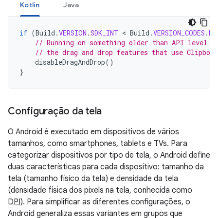
Kotlin
Java
if
(
Build
.
VERSION
.
SDK_INT
 < 
Build
.
VERSION_CODES
.
HO
// Running on something older than API level 1
// the drag and drop features that use Clipboa
disableDragAndDrop
()
}
Configuração da tela
O Android é executado em dispositivos de vários
tamanhos, como smartphones, tablets e TVs. Para
categorizar dispositivos por tipo de tela, o Android define
duas características para cada dispositivo: tamanho da
tela (tamanho físico da tela) e densidade da tela
(densidade física dos pixels na tela, conhecida como
DPI
). Para simplificar as diferentes configurações, o
Android generaliza essas variantes em grupos que