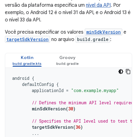
versão da plataforma especifica um
nível da API
. Por
exemplo, o Android 12 é o nível 31 da API, e o Android 13 é
o nível 33 da API.
Você precisa especificar os valores
minSdkVersion
e
targetSdkVersion
no arquivo
build.gradle
:
Kotlin
Groovy
android
{
defaultConfig
{
applicationId
=
"com.example.myapp"
// Defines the minimum API level required 
minSdkVersion
(
30
)
// Specifies the API level used to test th
targetSdkVersion
(
36
)
...