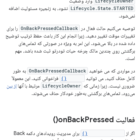
LifecycleOwner
وارد وضعیت
Lifecycle.State.STARTED
نشود، به زنجیره مسئولیت اضافه
نمی‌شود.
توصیه می‌کنیم حالت فعال در
OnBackPressedCallback
را برای
تغییرات موقت تغییر دهید، زیرا انجام این کار باعث حفظ ترتیب توضیح
داده شده در بالا می‌شود. این امر به ویژه در صورتی که تماس‌های
برگشتی روی چندین مالک چرخه حیات تودرتو ثبت شده باشد، مهم
است.
در مواردی که می خواهید
OnBackPressedCallback
به طور
کامل حذف کنید، می توانید
remove()
فراخوانی کنید. این معمولاً
ضروری نیست، زیرا زمانی که
LifecycleOwner
مرتبط با آنها
از بین
می‌رود، تماس‌های برگشتی به‌طور خودکار حذف می‌شوند.
فعالیت
Pressed(
Back
on
)
اگر از
onBackPressed()
برای مدیریت رویدادهای دکمه Back