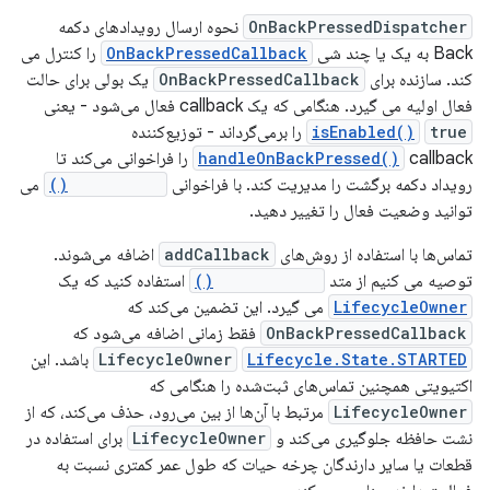
OnBackPressedDispatcher
نحوه ارسال رویدادهای دکمه
Back به یک یا چند شی
OnBackPressedCallback
را کنترل می
کند. سازنده برای
OnBackPressedCallback
یک بولی برای حالت
فعال اولیه می گیرد. هنگامی که یک callback فعال می‌شود - یعنی
true
isEnabled()
را برمی‌گرداند - توزیع‌کننده
handleOnBackPressed()
callback را فراخوانی می‌کند تا
رویداد دکمه برگشت را مدیریت کند. با فراخوانی
setEnabled()
می
توانید وضعیت فعال را تغییر دهید.
تماس‌ها با استفاده از روش‌های
addCallback
اضافه می‌شوند.
توصیه می کنیم از متد
addCallback()
استفاده کنید که یک
LifecycleOwner
می گیرد. این تضمین می‌کند که
OnBackPressedCallback
فقط زمانی اضافه می‌شود که
Lifecycle.State.STARTED
LifecycleOwner
باشد. این
اکتیویتی همچنین تماس‌های ثبت‌شده را هنگامی که
LifecycleOwner
مرتبط با آن‌ها از بین می‌رود، حذف می‌کند، که از
نشت حافظه جلوگیری می‌کند و
LifecycleOwner
برای استفاده در
قطعات یا سایر دارندگان چرخه حیات که طول عمر کمتری نسبت به