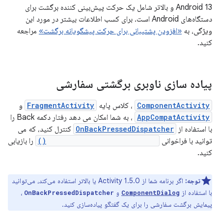
Android 13 و بالاتر شامل یک حرکت پیش‌بینی کننده برگشت برای
دستگاه‌های Android است. برای کسب اطلاعات بیشتر در مورد این
ویژگی، به
«افزودن پشتیبانی برای حرکت پیشگویانه برگشت»
مراجعه
کنید.
پیاده سازی ناوبری برگشتی سفارشی
ComponentActivity
، کلاس پایه
FragmentActivity
و
AppCompatActivity
، به شما امکان می دهد رفتار دکمه Back را
با استفاده از
OnBackPressedDispatcher
کنترل کنید، که می
توانید با فراخوانی
getOnBackPressedDispatcher()
را بازیابی
کنید.
توجه:
اگر برنامه شما از Activity 1.5.0 یا بالاتر استفاده می‌کند، می‌توانید
با استفاده از
و
،
OnBackPressedDispatcher
ComponentDialog
پیمایش برگشت سفارشی را برای یک گفتگو پیاده‌سازی کنید.