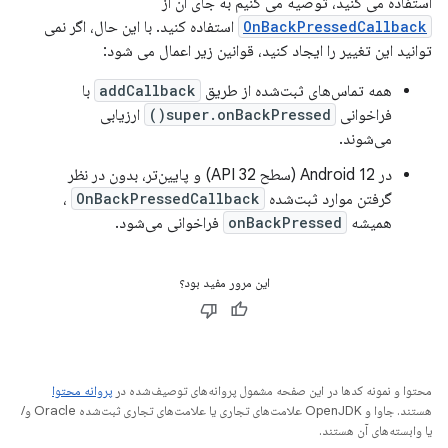
استفاده می کنید، توصیه می کنیم به جای آن از
OnBackPressedCallback
استفاده کنید. با این حال، اگر نمی
توانید این تغییر را ایجاد کنید، قوانین زیر اعمال می شود:
همه تماس‌های ثبت‌شده از طریق
addCallback
با
فراخوانی
super.onBackPressed()
ارزیابی
می‌شوند.
در Android 12 (سطح API 32) و پایین‌تر، بدون در نظر
گرفتن موارد ثبت‌شده
OnBackPressedCallback
،
همیشه
onBackPressed
فراخوانی می‌شود.
این مرور مفید بود؟
محتوا و نمونه کدها در این صفحه مشمول پروانه‌های توصیف‌شده در
پروانه محتوا
هستند. جاوا و OpenJDK علامت‌های تجاری یا علامت‌های تجاری ثبت‌شده Oracle و/
یا وابسته‌های آن هستند.