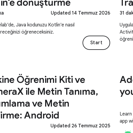
lin'e dönüştürme
Tr
ka
Updated 14 Temmuz 2026
31 da
ab'de, Java kodunuzu Kotlin'e nasıl
Uygula
receğinizi öğreneceksiniz.
Activi
öğren
Start
ine Öğrenimi Kiti ve
Add
eraX ile Metin Tanıma,
yo
ımlama ve Metin
irme: Android
Learn 
app wi
Updated 26 Temmuz 2025