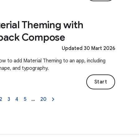
erial Theming with
pack Compose
Updated 30 Mart 2026
ow to add Material Theming to an app, including
shape, and typography.
Start
2
3
4
5
…
20