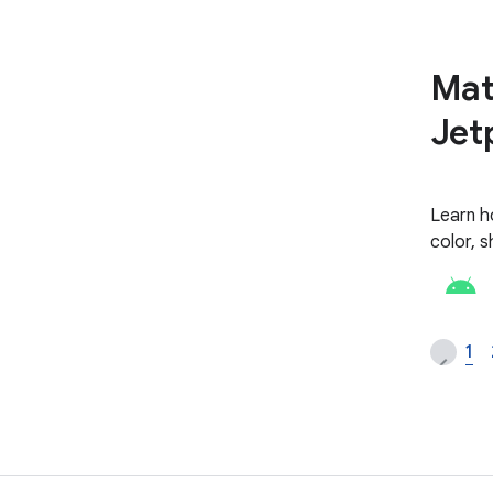
Mat
Jet
Learn h
color, 
1