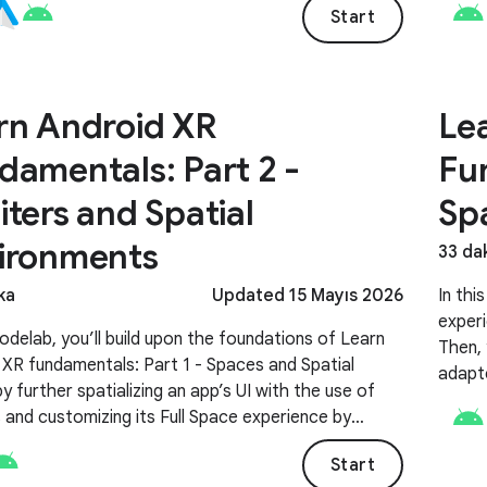
Start
 stuff, like different screen configurations and input
s.
rn Android XR
Le
damentals: Part 2 -
Fu
iters and Spatial
Sp
ironments
33 da
ka
Updated 15 Mayıs 2026
In thi
exper
codelab, you’ll build upon the foundations of Learn
Then, 
 XR fundamentals: Part 1 - Spaces and Spatial
adapt
y further spatializing an app’s UI with the use of
heads
 and customizing its Full Space experience by
Jetpa
 an environment preference.
Start