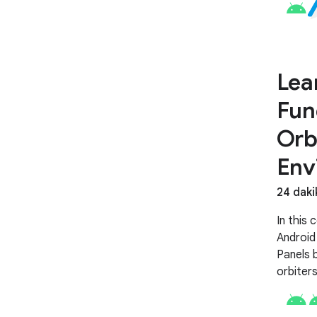
the hard
method
Lea
Fun
Orb
Env
24 daki
In this 
Android
Panels b
orbiters
setting