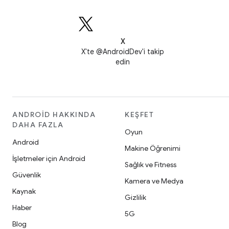
X
X'te @AndroidDev'i takip
edin
ANDROID HAKKINDA
KEŞFET
DAHA FAZLA
Oyun
Android
Makine Öğrenimi
İşletmeler için Android
Sağlık ve Fitness
Güvenlik
Kamera ve Medya
Kaynak
Gizlilik
Haber
5G
Blog