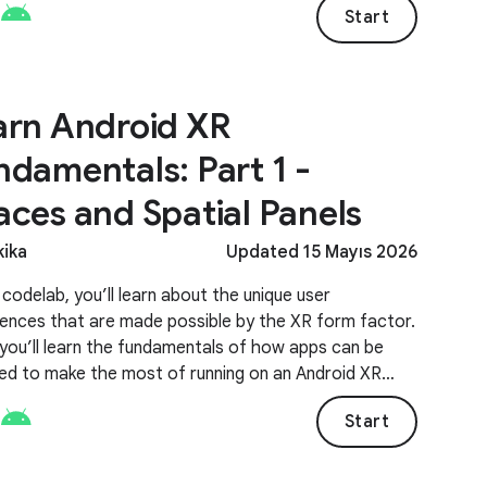
Start
arn Android XR
ndamentals: Part 1 -
aces and Spatial Panels
kika
Updated 15 Mayıs 2026
s codelab, you’ll learn about the unique user
iences that are made possible by the XR form factor.
you’ll learn the fundamentals of how apps can be
ed to make the most of running on an Android XR
et by using the composables provided by the
Start
ck Compose for XR library.