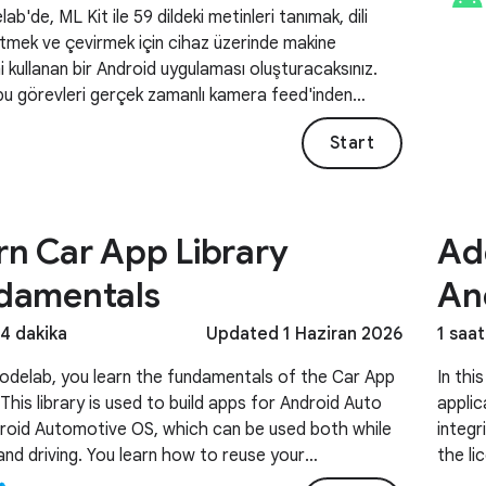
ab'de, ML Kit ile 59 dildeki metinleri tanımak, dili
etmek ve çevirmek için cihaz üzerinde makine
 kullanan bir Android uygulaması oluşturacaksınız.
 bu görevleri gerçek zamanlı kamera feed'inden
ştirmek için CameraX kitaplığını nasıl entegre
Start
izi de öğreneceksiniz.
rn Car App Library
Add
damentals
An
24 dakika
Updated 1 Haziran 2026
1 saat
 codelab, you learn the fundamentals of the Car App
In thi
 This library is used to build apps for Android Auto
applic
roid Automotive OS, which can be used both while
integr
and driving. You learn how to reuse your
the li
ntation across both platforms and have it handle
integr