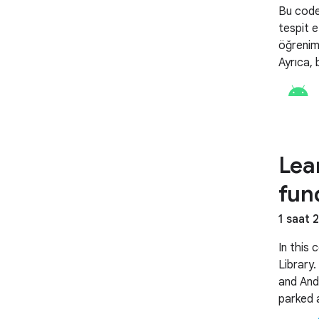
Bu codel
tespit 
öğrenimi
Ayrıca,
gerçekle
edeceğin
Lea
fun
1 saat 
In this
Library.
and And
parked 
impleme