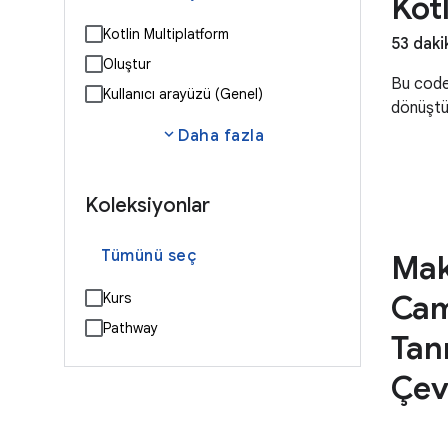
Kot
Kotlin Multiplatform
53 daki
Oluştur
Bu codel
Kullanıcı arayüzü (Genel)
dönüştü
expand_more
Daha fazla
Koleksiyonlar
Tümünü seç
Mak
Cam
Kurs
Pathway
Tan
Çev