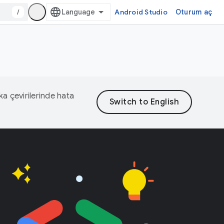
/
Android Studio
Oturum aç
eka çevirilerinde hata