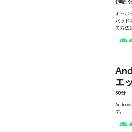
1時間 9
キーボ
パッドな
る方法
An
エ
50分
Andr
す。