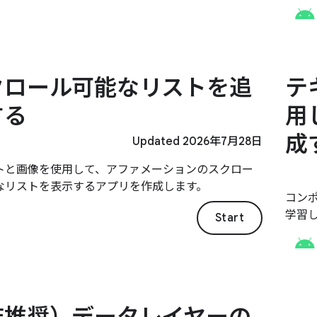
ながら
つい
クロール可能なリストを追
テ
する
用
成
Updated 2026年7月28日
トと画像を使用して、アファメーションのスクロー
なリストを表示するアプリを作成します。
コン
学習
Start
非推奨）データレイヤーの