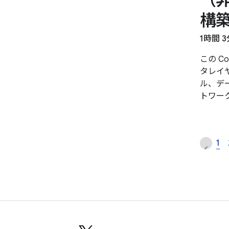
構
1時間 3
この C
タレイ
ル、デ
トワー
1