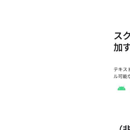
ス
加
テキス
ル可能
（