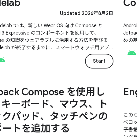
elab
Co
Updated 2026年8月2日
delab では、新しい Wear OS 向け Compose と
And
ial 3 Expressive のコンポーネントを使用して、
Jetp
ose の知識をウェアラブルに活用する方法を学びま
めの
delab が終了するまでに、スマートウォッチ用アプ
ンプルなコンポーザブルと高度なコンポーザブルの
Start
作成します。
tpack Compose を使用し
En
、キーボード、マウス、ト
ックパッド、タッチペンの
この C
ベロッ
ポートを追加する
子書籍
ンツ