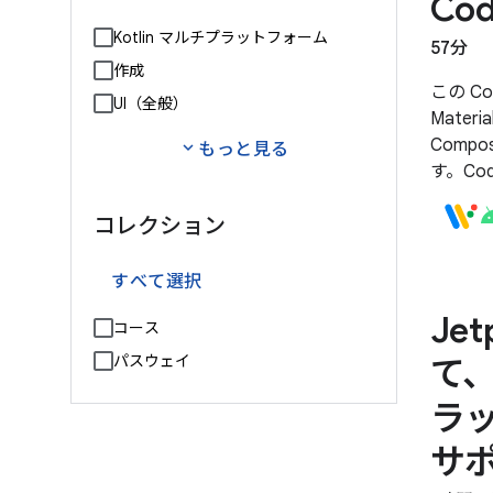
Cod
Kotlin マルチプラットフォーム
57分
作成
この Co
UI（全般）
Mater
Comp
expand_more
もっと見る
す。Co
リでシ
コレクション
両方を
すべて選択
Je
コース
パスウェイ
て
ラ
サ