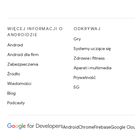
WIĘCEJ INFORMACJI O
ODKRYWAJ
ANDROIDZIE
Gry
Android
Systemy uczące się
Android dla firm
Zdrowie i fitness
Zabezpieczenia
Aparat i multimedia
Źródło
Prywatność
Wiadomości
5G
Blog
Podcasty
Android
Chrome
Firebase
Google Clou