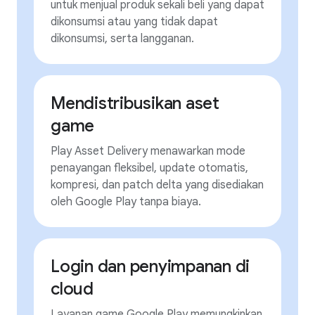
untuk menjual produk sekali beli yang dapat
dikonsumsi atau yang tidak dapat
dikonsumsi, serta langganan.
Mendistribusikan aset
game
Play Asset Delivery menawarkan mode
penayangan fleksibel, update otomatis,
kompresi, dan patch delta yang disediakan
oleh Google Play tanpa biaya.
Login dan penyimpanan di
cloud
Layanan game Google Play memungkinkan