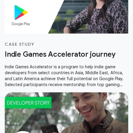
CASE STUDY
Indie Games Accelerator journey
Indie Games Accelerator is a program to help indie game
developers from select countries in Asia, Middle East, Africa,
and Latin America achieve their full potential on Google Play.
Selected participants receive mentorship from top gaming
experts at an exclusive, all-expenses-paid bootcamp in
Singapore, Google hardware, exclusive event invites and more.