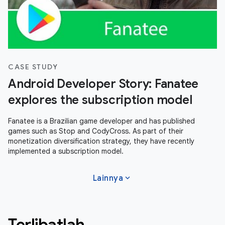
CASE STUDY
Android Developer Story: Fanatee
explores the subscription model
Fanatee is a Brazilian game developer and has published
games such as Stop and CodyCross. As part of their
monetization diversification strategy, they have recently
implemented a subscription model.
expand_more
Lainnya
Terlibatlah