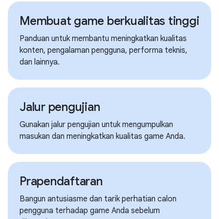
Membuat game berkualitas tinggi
Panduan untuk membantu meningkatkan kualitas
konten, pengalaman pengguna, performa teknis,
dan lainnya.
Jalur pengujian
Gunakan jalur pengujian untuk mengumpulkan
masukan dan meningkatkan kualitas game Anda.
Prapendaftaran
Bangun antusiasme dan tarik perhatian calon
pengguna terhadap game Anda sebelum