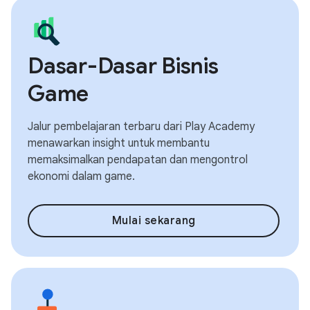
Dasar-Dasar Bisnis
Game
Jalur pembelajaran terbaru dari Play Academy
menawarkan insight untuk membantu
memaksimalkan pendapatan dan mengontrol
ekonomi dalam game.
Mulai sekarang