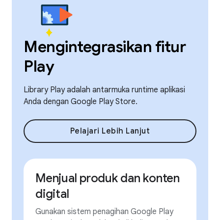
Mengintegrasikan fitur
Play
Library Play adalah antarmuka runtime aplikasi
Anda dengan Google Play Store.
Pelajari Lebih Lanjut
Menjual produk dan konten
digital
Gunakan sistem penagihan Google Play