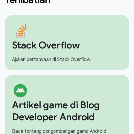
Stack Overflow
Ajukan pertanyaan di Stack Overflow
Artikel game di Blog
Developer Android
Baca tentang pengembangan game Android