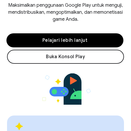
Maksimalkan penggunaan Google Play untuk menguji,
mendistribusikan, mengoptimalkan, dan memonetisasi
game Anda.
Pelajari lebih lanjut
Buka Konsol Play