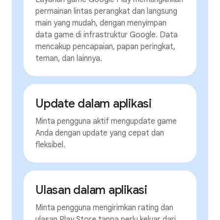
permainan lintas perangkat dan langsung
main yang mudah, dengan menyimpan
data game di infrastruktur Google. Data
mencakup pencapaian, papan peringkat,
teman, dan lainnya.
Update dalam aplikasi
Minta pengguna aktif mengupdate game
Anda dengan update yang cepat dan
fleksibel.
Ulasan dalam aplikasi
Minta pengguna mengirimkan rating dan
ulasan Play Store tanpa perlu keluar dari