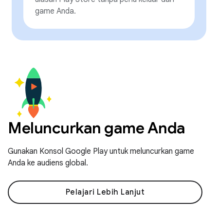
game Anda.
Meluncurkan game Anda
Gunakan Konsol Google Play untuk meluncurkan game
Anda ke audiens global.
Pelajari Lebih Lanjut