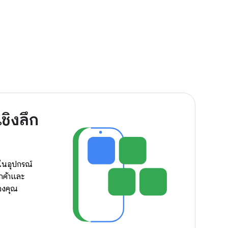
ชิงลึก
มในอุปกรณ์
ูกค้าและ
องคุณ