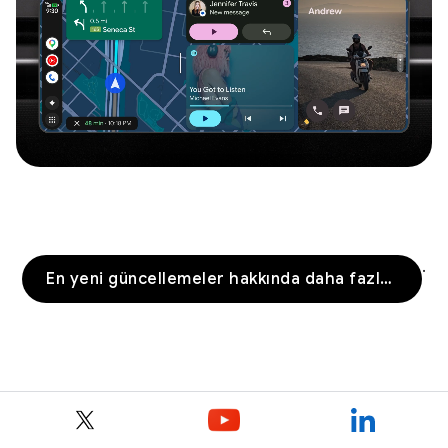
.
En yeni güncellemeler hakkında daha fazla bilgiyi burada bulabilirsiniz