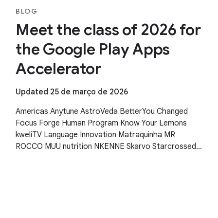
BLOG
Meet the class of 2026 for
the Google Play Apps
Accelerator
Updated 25 de março de 2026
Americas Anytune AstroVeda BetterYou Changed
Focus Forge Human Program Know Your Lemons
kweliTV Language Innovation Matraquinha MR
ROCCO MUU nutrition NKENNE Skarvo Starcrossed
Wishfinity Asia Pacific Human Health Kitakuji Lazy
Surfers Mellers Tech