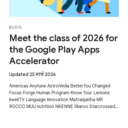
BLOG
Meet the class of 2026 for
the Google Play Apps
Accelerator
Updated 25 मार्च 2026
Americas Anytune AstroVeda BetterYou Changed
Focus Forge Human Program Know Your Lemons
kweliTV Language Innovation Matraquinha MR
ROCCO MUU nutrition NKENNE Skarvo Starcrossed
Wishfinity Asia Pacific Human Health Kitakuji Lazy
Surfers Mellers Tech