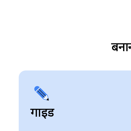
बना
गाइड