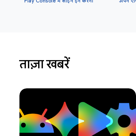
Play Console में साइन इन करना
ताज़ा खबरें