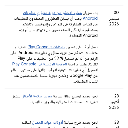
‫30
بدء سريان
عملية التحقّق من هوية مطوّري تطبيقات
سبتمبر
Android
يجب أن يسجّل المطوّرون المعتمَدون التطبيقات
2026
من المتاجر المشارِكة في البرازيل وإندونيسيا وتايلاند
وسنغافورة ليتمكّن المستخدمون من تثبيتها على أجهزة
Android المُعتمَدة.
نعمل أيضًا على تعديل
متطلبات Play Console
لاستيفاء
متطلبات التحقّق من هوية مطوّري تطبيقات Android. على
الرغم من أنّه تم تسجيل% 99 من التطبيقات على Play
تلقائيًا، عليك مراجعة
الصفحة الرئيسية في Play Console
لتسجيل أي تطبيقات متبقية لتجنُّب إزالتها على مستوى العالم
من Google Play وضمان تجربة سلسة للمستخدمين عند
تثبيت التطبيقات.
‫28
نحن بصدد توسيع نطاق سياسة
معايير سلامة الأطفال
لتشمل
أكتوبر
تطبيقات المحادثات العشوائية والمجهولة الهوية.
2026
‫28
نحن بصدد طرح سياسة
أذونات جهات الاتصال
لتنظيم