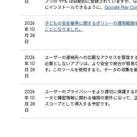
日
プリの 99% は自動的に登録されていますが、Go
にインストールできるように、
Google Play
2026
子どもの安全基準に関するポリシーの適用範囲
年 10
ことになりました。
月 28
日
2026
ユーザーの連絡先への広範なアクセスを管理す
年 10
必要としないアプリは、より安全で統合が容易
月 28
す。このツールを使用すると、データの収集を
日
2026
ユーザーのプライバシーをより適切に保護する
年 10
ータと機密情報に関わる権限の要件に沿って、
月 28
スコープとして導入する予定です。
日