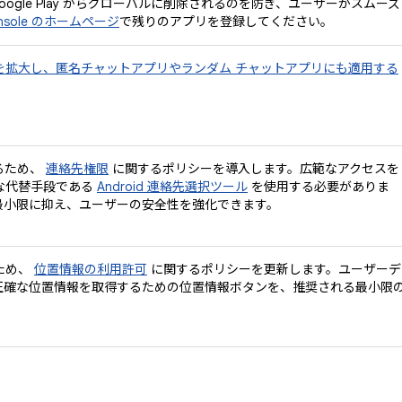
ogle Play からグローバルに削除されるのを防ぎ、ユーザーがスムーズ
 Console のホームページ
で残りのアプリを登録してください。
を拡大し、匿名チャットアプリやランダム チャットアプリにも適用する
るため、
連絡先権限
に関するポリシーを導入します。広範なアクセスを
な代替手段である
Android 連絡先選択ツール
を使用する必要がありま
最小限に抑え、ユーザーの安全性を強化できます。
ため、
位置情報の利用許可
に関するポリシーを更新します。ユーザーデ
正確な位置情報を取得するための位置情報ボタンを、推奨される最小限