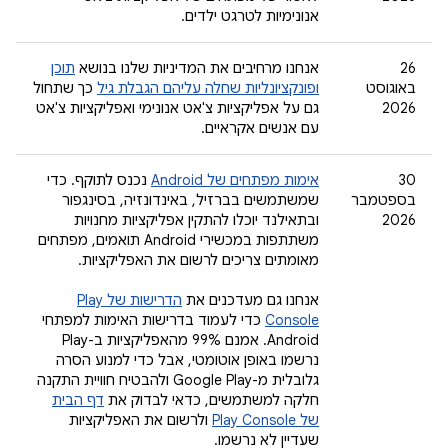
אנונימיות לטרגט ילדים.
‫26
אנחנו מרחיבים את המדיניות שלנו בנושא
תוכן
באוגוסט
ופונקציונליות שחלה עליהם הגבלת גיל
כך שתחול
2026
גם על אפליקציות צ'אט אנונימי ואפליקציות צ'אט
עם אנשים אקראיים.
‫30
אימות מפתחים של Android
נכנס לתוקף. כדי
בספטמבר
שמשתמשים בברזיל, באינדונזיה, בסינגפור
2026
ובתאילנד יוכלו להתקין אפליקציות מחנויות
משתתפות במכשירי Android תואמים, מפתחים
מאומתים צריכים לרשום את האפליקציות.
אנחנו גם מעדכנים את
הדרישות של Play
Console
כדי לעמוד בדרישות האימות למפתחי
Android. אמנם 99% מהאפליקציות ב-Play
נרשמו באופן אוטומטי, אבל כדי למנוע הסרה
גלובלית מ-Google Play ולהבטיח חוויית התקנה
חלקה למשתמשים, כדאי לבדוק את
דף הבית
של Play Console
ולרשום את האפליקציות
שעדיין לא נרשמו.