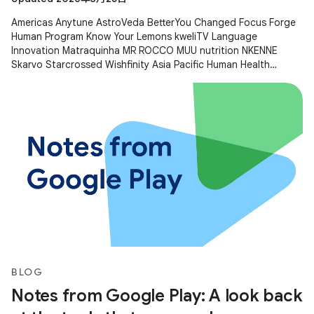
Americas Anytune AstroVeda BetterYou Changed Focus Forge
Human Program Know Your Lemons kweliTV Language
Innovation Matraquinha MR ROCCO MUU nutrition NKENNE
Skarvo Starcrossed Wishfinity Asia Pacific Human Health
Kitakuji Lazy Surfers Mellers Tech
BLOG
Notes from Google Play: A look back