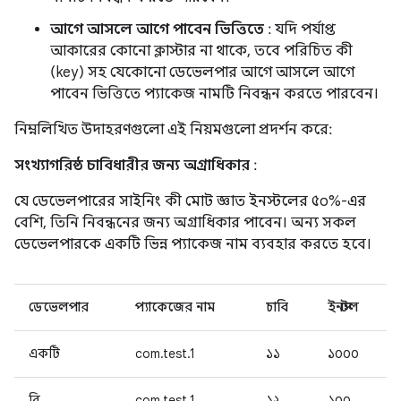
আগে আসলে আগে পাবেন ভিত্তিতে
: যদি পর্যাপ্ত
আকারের কোনো ক্লাস্টার না থাকে, তবে পরিচিত কী
(key) সহ যেকোনো ডেভেলপার আগে আসলে আগে
পাবেন ভিত্তিতে প্যাকেজ নামটি নিবন্ধন করতে পারবেন।
নিম্নলিখিত উদাহরণগুলো এই নিয়মগুলো প্রদর্শন করে:
সংখ্যাগরিষ্ঠ চাবিধারীর জন্য অগ্রাধিকার
:
যে ডেভেলপারের সাইনিং কী মোট জ্ঞাত ইনস্টলের ৫০%-এর
বেশি, তিনি নিবন্ধনের জন্য অগ্রাধিকার পাবেন। অন্য সকল
ডেভেলপারকে একটি ভিন্ন প্যাকেজ নাম ব্যবহার করতে হবে।
ডেভেলপার
প্যাকেজের নাম
চাবি
ইনস্টল
একটি
com.test.1
১১
১০০০
বি
com.test.1
১২
১০০