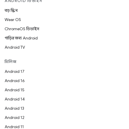
ANDROID ডিভাইস
বড় স্ক্রিন
Wear OS
ChromeOS ডিভাইস
গাড়ির জন্য Android
Android TV
রিলিজ
Android 17
Android 16
Android 15
Android 14
Android 13
Android 12
Android 11