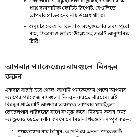
এক্সপেরিয়ান, ইকুইফ্যাক্স বা ট্রান্সইউনিয়ন থেকে
প্রাপ্ত ব্যবসায়িক ক্রেডিট রিপোর্ট, যেগুলিতে
আপনার প্রতিষ্ঠানের নাম উল্লেখ থাকে।
শুধুমাত্র সরকারি বিভাগ ও সংস্থাগুলোর জন্য: পুরো
নাম, ঠিকানা ও তারিখ উল্লেখসহ একটি আনুষ্ঠানিক
চিঠি।
আপনার প্যাকেজের নামগুলো নিবন্ধন
করুন
একবার যাচাই হয়ে গেলে, আপনি
প্যাকেজেস
পেজে আপনার
অ্যাপের প্যাকেজ নামগুলো নিবন্ধন করতে পারবেন। এই
নিবন্ধন প্রক্রিয়াটি আপনার অ্যাপকে আপনার যাচাইকৃত
ডেভেলপার পরিচয়ের সাথে সংযুক্ত করে। নিবন্ধন করার জন্য
অ্যান্ড্রয়েড ডেভেলপার কনসোলে নিম্নলিখিতগুলি সম্পূর্ণ করুন:
প্যাকেজের নাম লিখুন:
আপনি যে অনন্য প্যাকেজটি