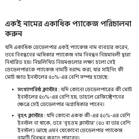
একই নামের একাধিক প্যাকেজ পরিচালনা
করুন
যদি একাধিক ডেভেলপার একই প্যাকেজ নাম ব্যবহার করেন,
তবে নিবন্ধনের অধিকার প্যাকেজ নাম নিবন্ধন নিয়মাবলী দ্বারা
নির্ধারিত হয়। নিম্নলিখিত নিয়মগুলোর লক্ষ্য হলো সেই
ডেভেলপারকে প্যাকেজ নামটি বরাদ্দ করা, যার সাইনিং কী
মোট জ্ঞাত ইনস্টলের ৫০%-এর বেশি সম্পন্ন হয়েছে:
সংখ্যাগরিষ্ঠ ক্লাস্টার
: যদি কোনো ডেভেলপারের কী মোট
ইনস্টলের ৫০%-এর বেশি হয়, তাহলে রেজিস্ট্রেশনের
ক্ষেত্রে সেই ডেভেলপার অগ্রাধিকার পাবেন।
বৃহৎ ক্লাস্টার
: যদি কোনো একক কী-এর ৫০%-এর বেশি
ইনস্টল না থাকে, তবে 'বৃহত্তম ক্লাস্টার' (৫০ বা তার বেশি
ইনস্টল) আছে এমন যেকোনো ডেভেলপার প্যাকেজ
নামটি নিবন্ধন করতে পারবেন।