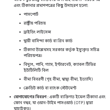
এবং ঠিকানার প্রমাণপত্রের কিছু উদাহরণ হলো:
পাসপোর্ট
রাষ্ট্রীয় পরিচয়
ড্রাইভিং লাইসেন্স
স্থায়ী বাসিন্দা কার্ড বা গ্রিন কার্ড
ঠিকানা উল্লেখসহ সরকার কর্তৃক ইস্যুকৃত সচিত্র
পরিচয়পত্র।
বিদ্যুৎ, পানি, গ্যাস, ইন্টারনেট, ক্যাবল টিভির
ইউটিলিটি বিল
বীমা বিবরণী (গৃহ বীমা, স্বাস্থ্য বীমা, ইত্যাদি)
ক্রেডিট কার্ড বা ব্যাংক স্টেটমেন্ট
যোগাযোগের বিবরণ
: একটি ব্যক্তিগত ইমেল ঠিকানা এবং
ফোন নম্বর, যা ওয়ান-টাইম পাসওয়ার্ড (OTP) দ্বারা
যাচাইকৃত।