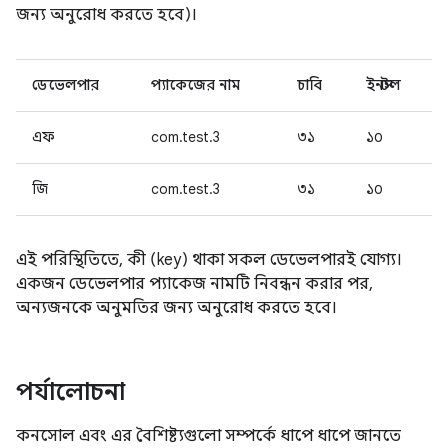
জন্য অনুরোধ করতে হবে)।
ডেভেলপার
প্যাকেজের নাম
চাবি
ইনস্টল
এফ
com.test.3
৩১
১০
জি
com.test.3
৩১
১০
এই পরিস্থিতিতে, কী (key) থাকা সকল ডেভেলপারই যোগ্য।
একজন ডেভেলপার প্যাকেজ নামটি নিবন্ধন করার পর,
অন্যজনকে অনুমতির জন্য অনুরোধ করতে হবে।
পর্যালোচনা
কনসোল এবং এর বৈশিষ্ট্যগুলো সম্পর্কে ধাপে ধাপে জানতে