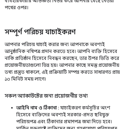
ব্যবহারকারীর অভিজ্ঞতা নির্ভর করে আপনার বেছে নেওয়া
পথের ওপর।
সম্পূর্ণ পরিচয় যাচাইকরণ
আপনার পরিচয় যাচাই করার জন্য আপনাকে অবশ্যই
আনুষ্ঠানিক নথিপত্র প্রদান করতে হবে। আপনি ব্যক্তি হিসেবে
নাকি প্রতিষ্ঠান হিসেবে নিবন্ধন করছেন, তার উপর ভিত্তি করে
প্রয়োজনীয়তাগুলো ভিন্ন হয়। আপনার কাছে সমস্ত প্রয়োজনীয়
তথ্য প্রস্তুত থাকলে, এই প্রক্রিয়াটি সম্পন্ন করতে সাধারণত প্রায়
১০ মিনিট সময় লাগে।
সকল অ্যাকাউন্টের জন্য প্রয়োজনীয় তথ্য
আইনি নাম ও ঠিকানা
: যাচাইকরণ কর্মসূচির অংশ
হিসেবে ব্যক্তিদের অবশ্যই সরকার-প্রদত্ত ছবিযুক্ত
পরিচয়পত্র এবং ঠিকানার প্রমাণপত্র জমা দিতে হবে।
মার্কিন যুক্তরাষ্ট্রে ব্যক্তিদের জন্য গ্রহণযোগ্য পরিচয়পত্র