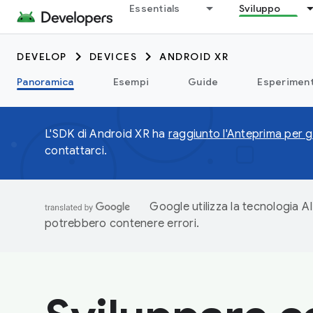
Essentials
Sviluppo
DEVELOP
DEVICES
ANDROID XR
Panoramica
Esempi
Guide
Esperiment
L'SDK di Android XR ha
raggiunto l'Anteprima per gl
contattarci.
Google utilizza la tecnologia AI
potrebbero contenere errori.