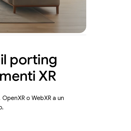
l porting
rumenti XR
ne, OpenXR o WebXR a un
o.