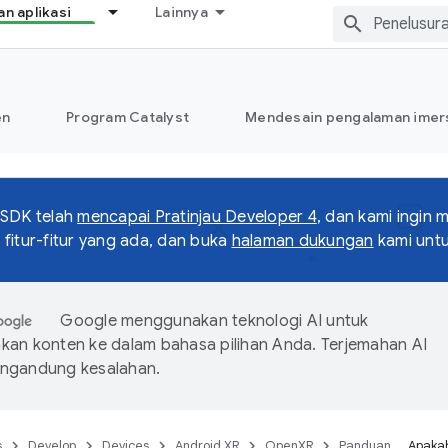
 aplikasi
Lainnya
en
Program Catalyst
Mendesain pengalaman imers
 SDK telah
mencapai Pratinjau Developer 4
, dan kami ingin
fitur-fitur yang ada, dan buka
halaman dukungan
kami unt
Google menggunakan teknologi AI untuk
an konten ke dalam bahasa pilihan Anda. Terjemahan AI
ngandung kesalahan.
s
Develop
Devices
Android XR
OpenXR
Panduan
Apakah