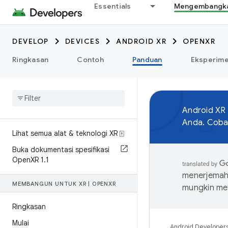
Essentials
Mengembangkan
DEVELOP
DEVICES
ANDROID XR
OPENXR
Ringkasan
Contoh
Panduan
Eksperim
Android XR
Anda. Coba 
Lihat semua alat & teknologi XR ⍐
Buka dokumentasi spesifikasi
Open
XR 1
.
1
menerjemahk
MEMBANGUN UNTUK XR
|
OPEN
XR
mungkin me
Ringkasan
Mulai
Android Developer