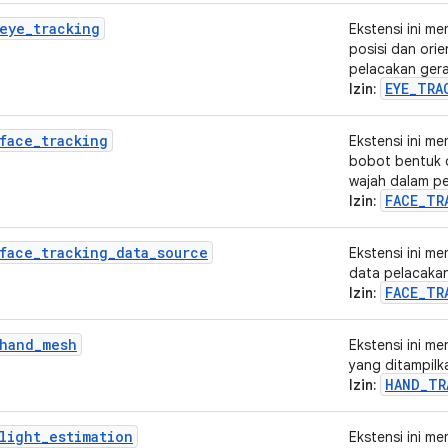
eye_tracking
Ekstensi ini m
posisi dan ori
pelacakan ger
EYE_TRA
Izin:
face_tracking
Ekstensi ini m
bobot bentuk 
wajah dalam p
FACE_TR
Izin:
face_tracking_data_source
Ekstensi ini m
data pelacakan
FACE_TR
Izin:
_hand_mesh
Ekstensi ini m
yang ditampilk
HAND_TR
Izin:
light_estimation
Ekstensi ini m