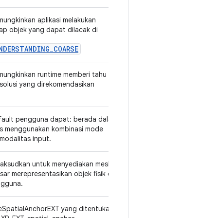
emungkinkan aplikasi melakukan
v1
ap objek yang dapat dilacak di
NDERSTANDING_COARSE
emungkinkan runtime memberi tahu
v1
resolusi yang direkomendasikan
fault pengguna dapat: berada dalam
v1
us menggunakan kombinasi mode
odalitas input.
imaksudkan untuk menyediakan mesh
v1
sar merepresentasikan objek fisik di
ngguna.
eSpatialAnchorEXT yang ditentukan
v3