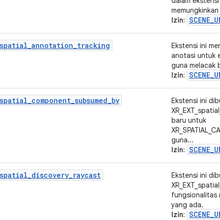
dalam ekstensi
memungkinkan a
SCENE_U
Izin:
spatial_annotation_tracking
Ekstensi ini 
anotasi untuk 
guna melacak b
SCENE_U
Izin:
spatial_component_subsumed_by
Ekstensi ini d
XR_EXT_spatia
baru untuk
XR_SPATIAL_C
guna...
SCENE_U
Izin:
spatial_discovery_raycast
Ekstensi ini d
XR_EXT_spatial
fungsionalitas
yang ada.
SCENE_U
Izin: