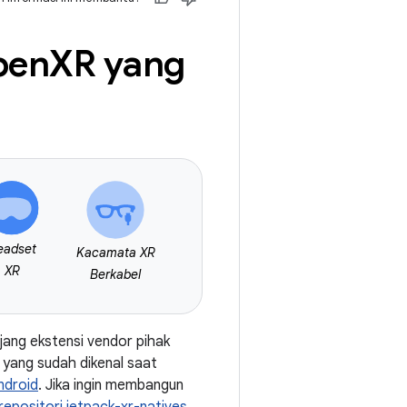
pen
XR yang
eadset
Kacamata XR
XR
Berkabel
jang ekstensi vendor pihak
yang sudah dikenal saat
Android
. Jika ingin membangun