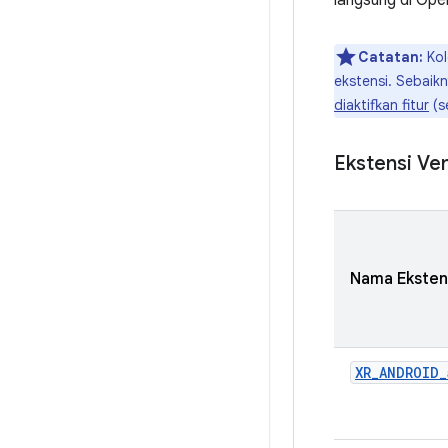
langsung di Ope
Catatan:
Ko
ekstensi. Sebaik
diaktifkan fitur
(s
Ekstensi Ve
Nama Eksten
XR_ANDROID_