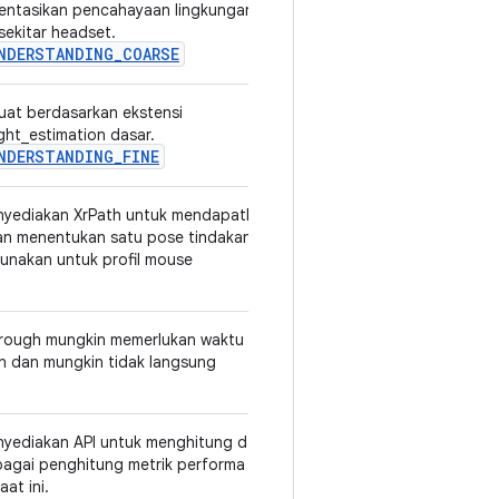
entasikan pencahayaan lingkungan
sekitar headset.
NDERSTANDING_COARSE
buat berdasarkan ekstensi
v3
ht_estimation dasar.
NDERSTANDING_FINE
enyediakan XrPath untuk mendapatkan
v1
an menentukan satu pose tindakan
unakan untuk profil mouse
rough mungkin memerlukan waktu
v1
an dan mungkin tidak langsung
enyediakan API untuk menghitung dan
v1
bagai penghitung metrik performa
at ini.