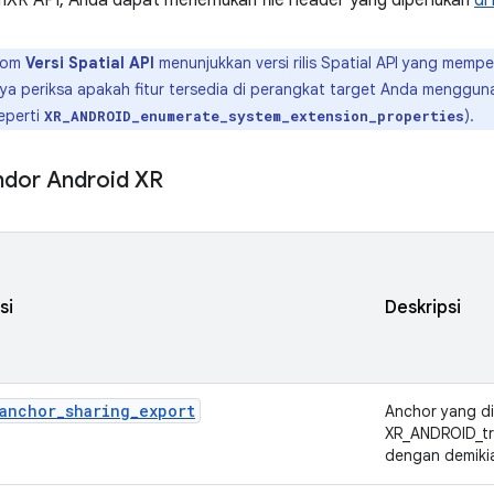
nXR API, Anda dapat menemukan file header yang diperlukan
di
lom
Versi Spatial API
menunjukkan versi rilis Spatial API yang mem
nya periksa apakah fitur tersedia di perangkat target Anda menggu
eperti
).
XR_ANDROID_enumerate_system_extension_properties
ndor Android XR
si
Deskripsi
anchor_sharing_export
Anchor yang di
XR_ANDROID_tra
dengan demikian