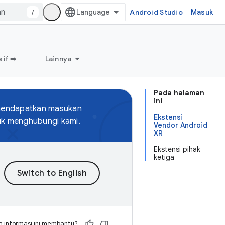
/
Android Studio
Masuk
if ➡️
Lainnya
Pada halaman
ini
 mendapatkan masukan
Ekstensi
uk menghubungi kami.
Vendor Android
XR
Ekstensi pihak
ketiga
 informasi ini membantu?