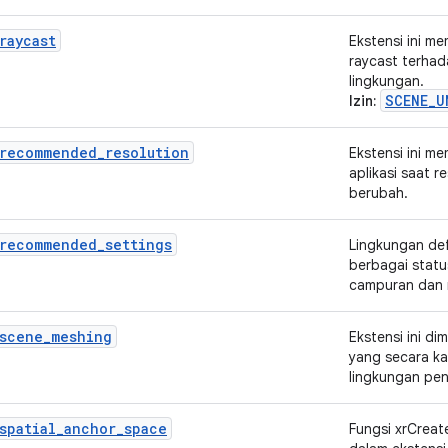
raycast
Ekstensi ini m
raycast terhad
lingkungan.
SCENE_U
Izin:
_recommended_resolution
Ekstensi ini m
aplikasi saat 
berubah.
_recommended_settings
Lingkungan de
berbagai stat
campuran dan m
_scene_meshing
Ekstensi ini d
yang secara ka
lingkungan pe
spatial_anchor_space
Fungsi xrCreat