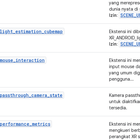
yang merepres
dunia nyata di 
SCENE_U
Izin:
light_estimation_cubemap
Ekstensi ini di
XR_ANDROID_lig
SCENE_U
Izin:
mouse_interaction
Ekstensi ini m
input mouse d
yang umum dig
pengguna...
passthrough_camera_state
Kamera passth
untuk diaktifk
tersedia.
_performance_metrics
Ekstensi ini m
mengkueri ber
perangkat XR sa