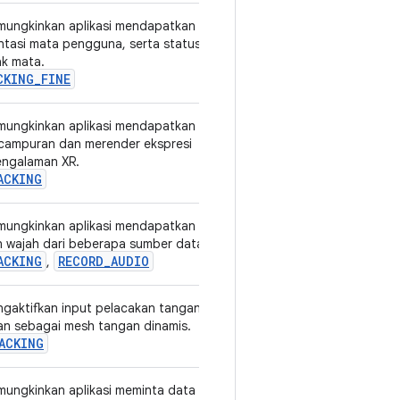
emungkinkan aplikasi mendapatkan
v1
entasi mata pengguna, serta status
ak mata.
CKING_FINE
emungkinkan aplikasi mendapatkan
v1
campuran dan merender ekspresi
engalaman XR.
ACKING
emungkinkan aplikasi mendapatkan
v3
 wajah dari beberapa sumber data.
ACKING
RECORD_AUDIO
,
engaktifkan input pelacakan tangan
v1
an sebagai mesh tangan dinamis.
ACKING
emungkinkan aplikasi meminta data
v1