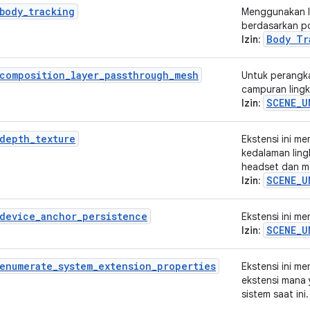
body_tracking
Menggunakan I
berdasarkan po
Body Tr
Izin:
composition_layer_passthrough_mesh
Untuk perangk
campuran ling
SCENE_U
Izin:
depth_texture
Ekstensi ini m
kedalaman ling
headset dan me
SCENE_U
Izin:
_device_anchor_persistence
Ekstensi ini m
SCENE_U
Izin:
enumerate_system_extension_properties
Ekstensi ini m
ekstensi mana 
sistem saat ini.