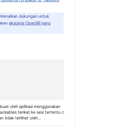
 repositori jetpack-xr-natives
.
perkenalkan dukungan untuk
nakan
ekstensi OpenXR yang
Versi
Spatial
API
buat oleh aplikasi menggunakan
v1
ckables terikat ke sesi tertentu dan
 tidak terlihat oleh...