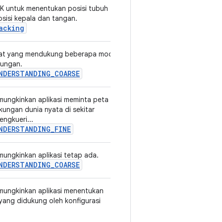
K untuk menentukan posisi tubuh
v2
sisi kepala dan tangan.
acking
at yang mendukung beberapa mode
v1
kungan.
NDERSTANDING_COARSE
emungkinkan aplikasi meminta peta
v1
kungan dunia nyata di sekitar
ngkueri...
NDERSTANDING_FINE
emungkinkan aplikasi tetap ada.
v1
NDERSTANDING_COARSE
emungkinkan aplikasi menentukan
v3
yang didukung oleh konfigurasi