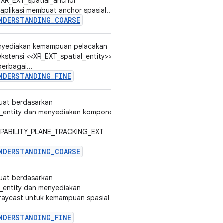
 XR_EXT_spatial_anchor
plikasi membuat anchor spasial...
NDERSTANDING_COARSE
menyediakan kemampuan pelacakan
v3
ekstensi <<XR_EXT_spatial_entity>>
erbagai...
NDERSTANDING_FINE
ibuat berdasarkan
v3
l_entity dan menyediakan komponen
APABILITY_PLANE_TRACKING_EXT
NDERSTANDING_COARSE
ibuat berdasarkan
v3
_entity dan menyediakan
 raycast untuk kemampuan spasial
NDERSTANDING_FINE