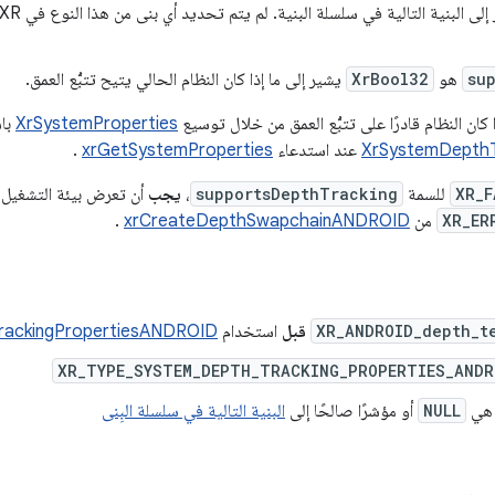
su
هو
XrBool32
يشير إلى ما إذا كان النظام الحالي يتيح تتبُّع العمق.
 كان النظام قادرًا على تتبُّع العمق من خلال توسيع
XrSystemProperties
باس
XrSystemDepthT
عند استدعاء
xrGetSystemProperties
.
XR_F
للسمة
supportsDepthTracking
،
يجب
أن تعرض بيئة التشغيل
XR_ER
من
xrCreateDepthSwapchainANDROID
.
XR_ANDROID_depth_t
قبل
استخدام
rackingPropertiesANDROID
XR_TYPE_SYSTEM_DEPTH_TRACKING_PROPERTIES_ANDR
هي
NULL
أو مؤشرًا صالحًا إلى
البنية التالية في سلسلة البِنى