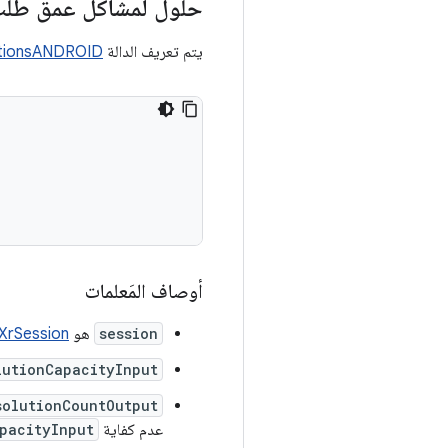
حلول لمشاكل عمق طلب
يتم تعريف الدالة
tionsANDROID
أوصاف المَعلمات
session
هو
XrSession
lutionCapacityInput
solutionCountOutput
عدم كفاية
pacityInput