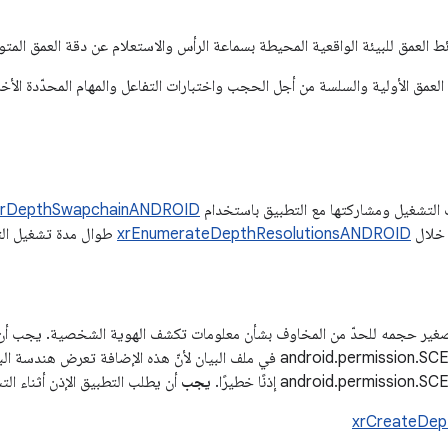
ط العمق للبيئة الواقعية المحيطة بسماعة الرأس والاستعلام عن دقة العمق المتوا
لعمق الأولية والسلسة من أجل الحجب واختبارات التفاعل والمهام المحدّدة الأ
 التشغيل ومشاركتها مع التطبيق باستخدام
rDepthSwapchainANDROID
 خلال
xrEnumerateDepthResolutionsANDROID
طوال مدة تشغيل الت
ير حجمه للحدّ من المخاوف بشأن معلومات تكشف الهوية الشخصية. يجب أن تتضمّ
android.permission.SCENE_UNDERSTANDING_FINE في ملف البيان لأنّ هذه الإضافة تعرض هن
android.per إذنًا خطيرًا.
يجب
أن يطلب التطبيق الإذن أثناء الت
xrCreateDe