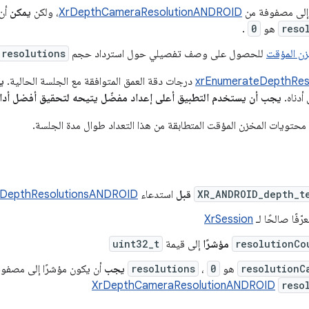
لى مصفوفة من
XrDepthCameraResolutionANDROID
، ولكن
يمكن
أن
reso
هو
0
.
زن المؤقت
للحصول على وصف تفصيلي حول استرداد حجم
resolutions
xrEnumerateDepthRes
درجات دقة العمق المتوافقة مع الجلسة الحالية.
ي
أدناه.
يجب أن يستخدم التطبيق أعلى إعداد مفضّل يتيحه لتحقيق أفضل أدا
 محتويات المخزن المؤقت المتطابقة من هذا التعداد طوال مدة الجلسة.
XR_ANDROID_depth_t
قبل
استدعاء
eDepthResolutionsANDROID
رّفًا صالحًا لـ
XrSession
resolutionCo
مؤشرًا
إلى قيمة
uint32_t
resolutionC
هو
0
،
resolutions
يجب
أن يكون مؤشرًا إلى مصفوف
XrDepthCameraResolutionANDROID
reso