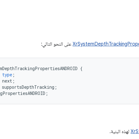
XrSystemDepthTrackingProp
على النحو التالي:
mDepthTrackingPropertiesANDROID
{
type
;
next
;
supportsDepthTracking
;
ngPropertiesANDROID
;
XrS
لهذه البنية.