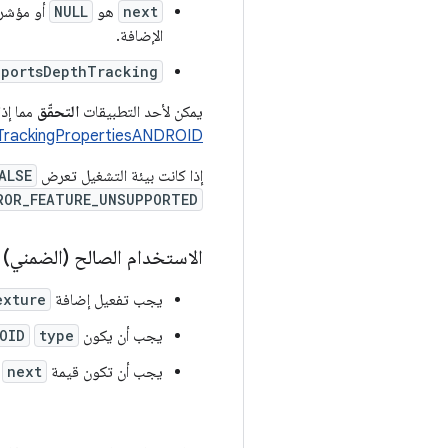
next
هو
NULL
الإضافة.
pportsDepthTracking
يمكن لأحد التطبيقات
التحقّق
مما إذا
rackingPropertiesANDROID
إذا كانت بيئة التشغيل تعرض
ALSE
ROR_FEATURE_UNSUPPORTED
الاستخدام الصالح (الضمني)
يجب تفعيل إضافة
exture
يجب أن يكون
type
OID
يجب أن تكون قيمة
next