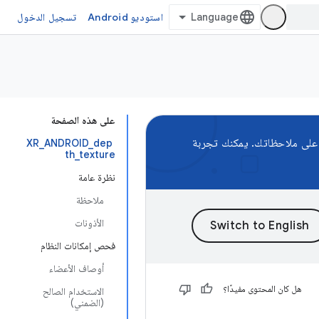
استوديو Android
تسجيل الدخول
على هذه الصفحة
صة Android XR، ونريد الحصول على ملاحظاتك. يمكنك تجربة
XR_ANDROID_dep
th_texture
نظرة عامة
ملاحظة
الأذونات
فحص إمكانات النظام
أوصاف الأعضاء
هل كان المحتوى مفيدًا؟
الاستخدام الصالح
(الضمني)