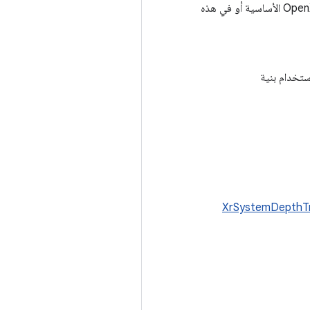
أو مؤشر إلى البنية التالية في سلسلة البنية. لم يتم تحديد أي بنى من هذا النوع في OpenXR الأساسية أو في هذه
تخدام بنية
XrSystemDepthT