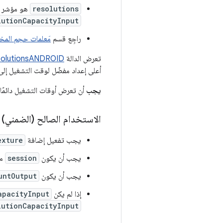
resolutions
هو مؤشر إ
lutionCapacityInput
راجِع قسم
مَعلمات حجم المخ
تعرض الدالة
olutionsANDROID
أعلى إعداد مفضّل لوقت التشغيل إلى 
يجب
أن تعرض أوقات التشغيل دائمًا
الاستخدام الصالح (الضمني)
يجب تفعيل إضافة
exture
يجب أن يكون
session
مع
يجب أن يكون
untOutput
إذا لم يكن
apacityInput
lutionCapacityInput