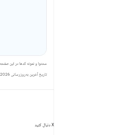
محتوا و نمونه کدها در این صفحه
تاریخ آخرین به‌روزرسانی 2026-08-06 به‌وقت ساعت هماهنگ جهانی.
X
AndroidDev@ را در X دنبال کنید