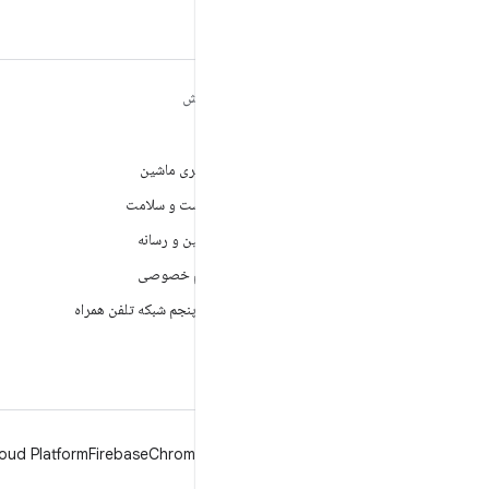
مطالب بیشتر درباره
کاوش
ANDROID
بازی
Android
یادگیری ماشین
Android برای سازمان‌ها
بهداشت و سلامت
امنیت
دوربین و رسانه
منبع آزاد
حریم خصوصی
اخبار
نسل پنجم شبکه تلفن همراه
وبلاگ
پادکست‌ها
oud Platform
Firebase
Chrome
Android