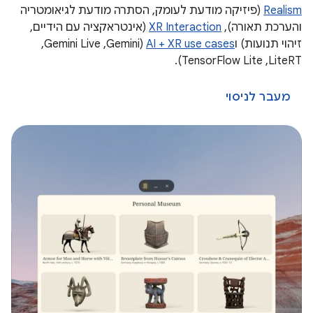
Realism
(פיזיקה מודעת לעומק, הסתרה מודעת לגיאומטריה
והערכת תאורה),
XR Interaction
(אינטראקציה עם הידיים,
זיהוי תנועות) ו
AI + XR use cases
(Gemini,‏ Gemini Live,‏
LiteRT,‏ TensorFlow Lite).
מעבר לניסוי