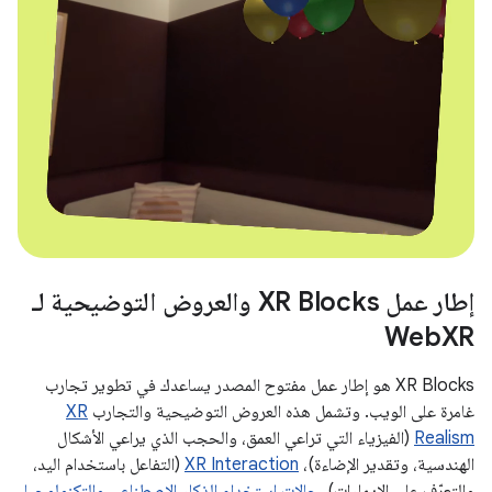
إطار عمل XR Blocks والعروض التوضيحية لـ
WebXR
‫XR Blocks هو إطار عمل مفتوح المصدر يساعدك في تطوير تجارب
غامرة على الويب. وتشمل هذه العروض التوضيحية والتجارب
XR
Realism
(الفيزياء التي تراعي العمق، والحجب الذي يراعي الأشكال
الهندسية، وتقدير الإضاءة)،
XR Interaction
(التفاعل باستخدام اليد،
والتعرّف على الإيماءات)،
حالات استخدام الذكاء الاصطناعي والتكنولوجيا