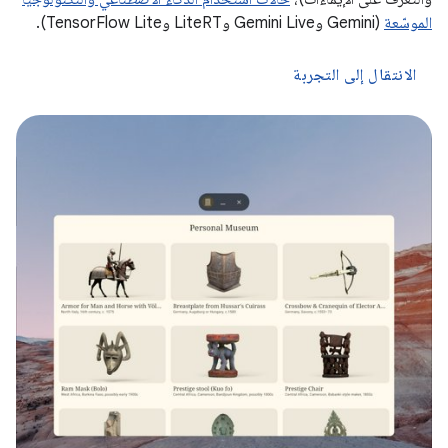
الموسّعة
(Gemini وGemini Live وLiteRT وTensorFlow Lite).
الانتقال إلى التجربة