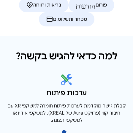
הודעות
ecg_heart
פורום
בריאות ורווחה
credit_card
מסחר ותשלומים
למה כדאי להגיש בקשה?
ערכות פיתוח
קבלת גישה מוקדמת לערכות פיתוח חומרה למשקפי XR עם
חיבור קווי (פרויקט Aura של XREAL), למשקפי אודיו או
למשקפי תצוגה.