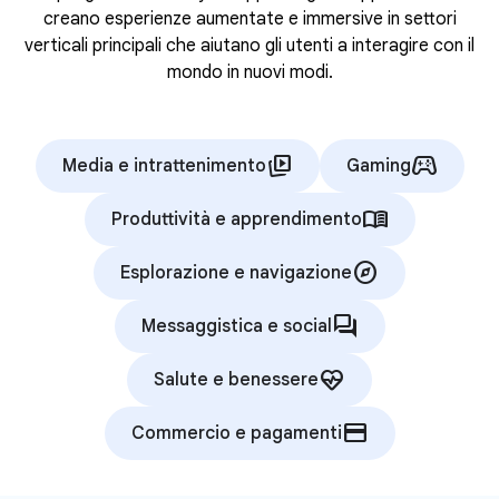
creano esperienze aumentate e immersive in settori
verticali principali che aiutano gli utenti a interagire con il
mondo in nuovi modi.
animated_images
stadia_controller
Media e intrattenimento
Gaming
menu_book
Produttività e apprendimento
explore
Esplorazione e navigazione
forum
Messaggistica e social
ecg_heart
Salute e benessere
credit_card
Commercio e pagamenti