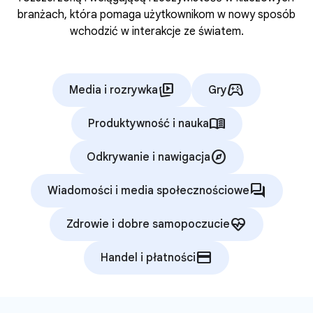
branżach, która pomaga użytkownikom w nowy sposób
wchodzić w interakcje ze światem.
animated_images
stadia_controller
Media i rozrywka
Gry
menu_book
Produktywność i nauka
explore
Odkrywanie i nawigacja
forum
Wiadomości i media społecznościowe
ecg_heart
Zdrowie i dobre samopoczucie
credit_card
Handel i płatności