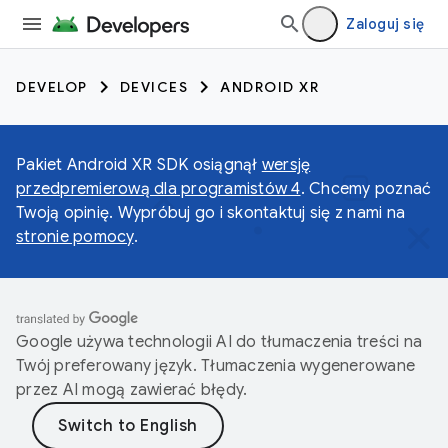
Zaloguj się
DEVELOP
DEVICES
ANDROID XR
Pakiet Android XR SDK osiągnął
wersję
przedpremierową dla programistów 4
. Chcemy poznać
Twoją opinię. Wypróbuj go i skontaktuj się z nami na
stronie pomocy
.
Google używa technologii AI do tłumaczenia treści na
Twój preferowany język. Tłumaczenia wygenerowane
przez AI mogą zawierać błędy.