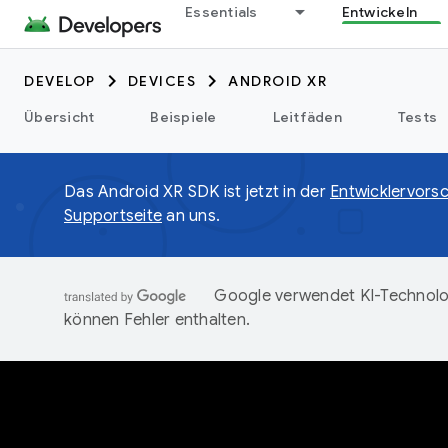
Essentials
Entwickeln
DEVELOP
DEVICES
ANDROID XR
Übersicht
Beispiele
Leitfäden
Tests
Das Android XR SDK ist jetzt in der
Entwicklervors
Supportseite
an uns.
Google verwendet KI-Technolog
können Fehler enthalten.