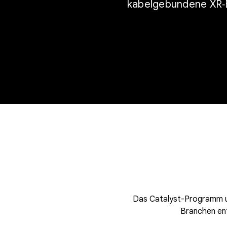
kabelgebundene XR‑Br
Das Catalyst-Programm un
Branchen ent