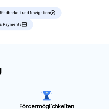
explore
ffindbarkeit und Navigation
credit_card
& Payments
g
Fördermöglichkeiten