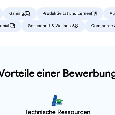
stadia_controller
menu_book
Gaming
Produktivität und Lernen
Au
forum
ecg_heart
ocial
Gesundheit & Wellness
Commerce 
Vorteile einer Bewerbun
Technische Ressourcen