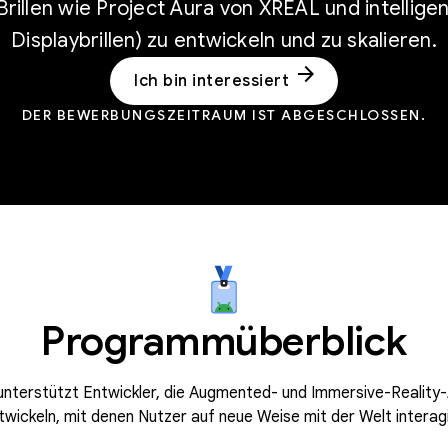
illen wie Project Aura von XREAL und intelligent
Displaybrillen) zu entwickeln und zu skalieren.
arrow_forward
Ich bin interessiert
DER BEWERBUNGSZEITRAUM IST ABGESCHLOSSEN.
Programmüberblick
terstützt Entwickler, die Augmented- und Immersive-Reality
wickeln, mit denen Nutzer auf neue Weise mit der Welt interag