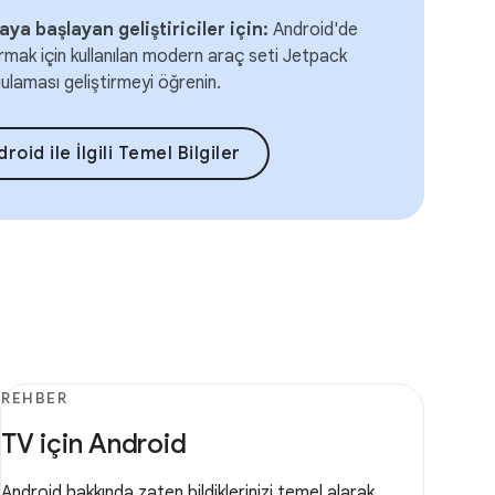
ya başlayan geliştiriciler için:
Android'de
turmak için kullanılan modern araç seti Jetpack
laması geliştirmeyi öğrenin.
oid ile İlgili Temel Bilgiler
REHBER
TV için Android
Android hakkında zaten bildiklerinizi temel alarak