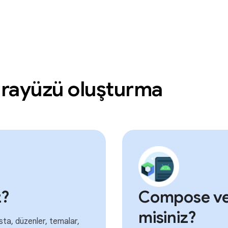
 arayüzü oluşturma
z?
Compose ve
misiniz?
ta, düzenler, temalar,