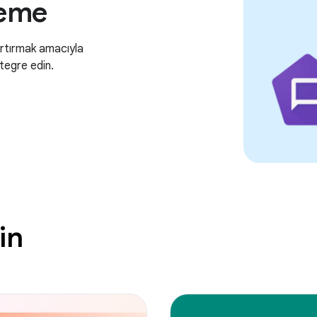
leme
i artırmak amacıyla
ntegre edin.
in