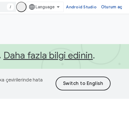
/
Android Studio
Oturum aç
.
Daha fazla bilgi edinin
.
eka çevirilerinde hata