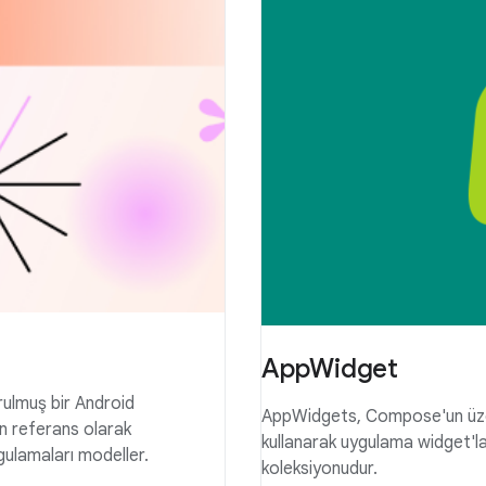
AppWidget
rulmuş bir Android
AppWidgets, Compose'un üzeri
çin referans olarak
kullanarak uygulama widget'lar
uygulamaları modeller.
koleksiyonudur.