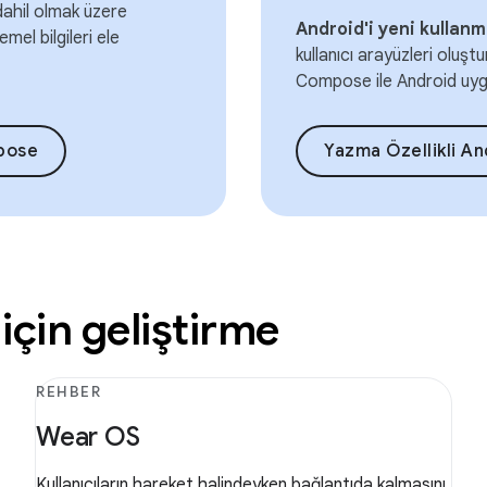
 dahil olmak üzere
Android'i yeni kullanma
mel bilgileri ele
kullanıcı arayüzleri oluş
Compose ile Android uygu
mpose
Yazma Özellikli Andr
için geliştirme
REHBER
Wear OS
Kullanıcıların hareket halindeyken bağlantıda kalmasını,