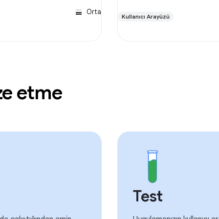
Orta
Kullanıcı Arayüzü
ze etme
Test