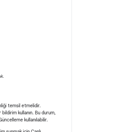
ak.
iği temsil etmelidir.
bildirim kullanın. Bu durum,
üncelleme kullanılabilir.
şim sunmak için Canlı