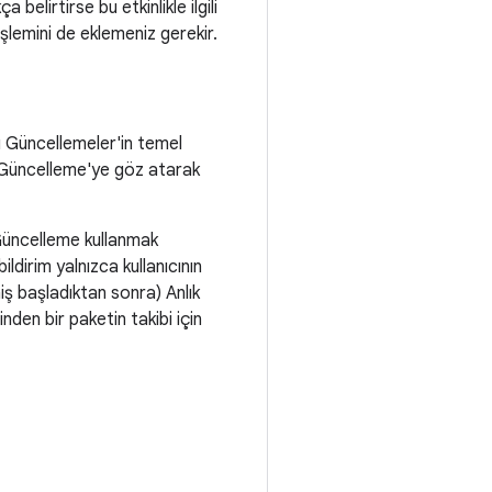
 belirtirse bu etkinlikle ilgili
şlemini de eklemeniz gerekir.
lı Güncellemeler'in temel
nlı Güncelleme'ye göz atarak
ı Güncelleme kullanmak
ildirim yalnızca kullanıcının
niş başladıktan sonra) Anlık
nden bir paketin takibi için