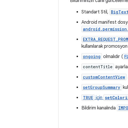
Bildiriminizin canlı güncellem
Standart Stil,
BigTex
Android manifest dosyas
android.permission
EXTRA_REQUEST_PRO
kullanılarak promosyon 
ongoing
olmalıdır (
F
contentTitle
ayarlan
customContentView
setGroupSummary
kul
TRUE
için
setColori
Bildirim kanalında
IMP