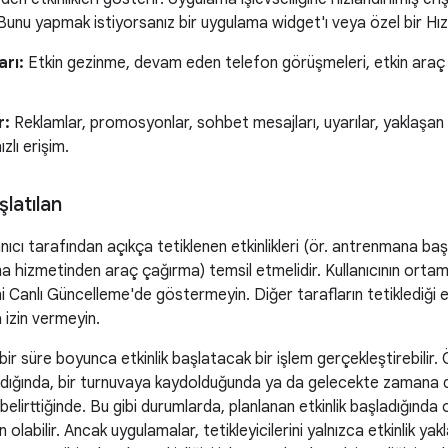
Bunu yapmak istiyorsanız bir uygulama widget'ı veya özel bir Hızlı
arı:
Etkin gezinme, devam eden telefon görüşmeleri, etkin araç p
r:
Reklamlar, promosyonlar, sohbet mesajları, uyarılar, yaklaşan t
zlı erişim.
şlatılan
lanıcı tarafından açıkça tetiklenen etkinlikleri (ör. antrenmana 
izmetinden araç çağırma) temsil etmelidir. Kullanıcının ortamı, 
rini Canlı Güncelleme'de göstermeyin. Diğer tarafların tetiklediği et
izin vermeyin.
bir süre boyunca etkinlik başlatacak bir işlem gerçekleştirebilir. Ö
aldığında, bir turnuvaya kaydolduğunda ya da gelecekte zamana du
 belirttiğinde. Bu gibi durumlarda, planlanan etkinlik başladığında
abilir. Ancak uygulamalar, tetikleyicilerini yalnızca etkinlik ya