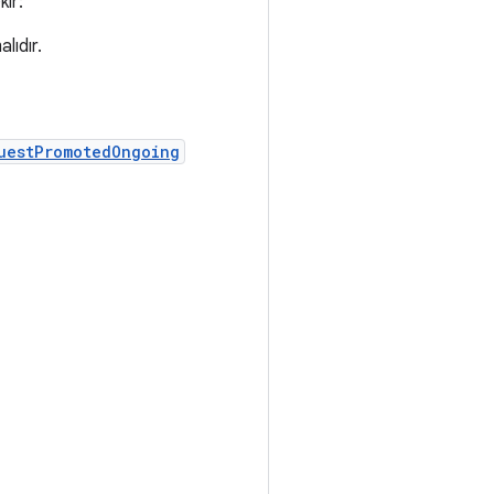
kir:
lıdır.
uestPromotedOngoing