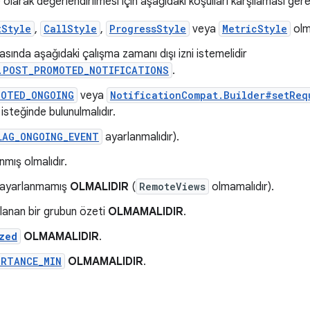
e olarak değerlendirilmesi için aşağıdaki koşulları karşılaması gere
tStyle
,
CallStyle
,
ProgressStyle
veya
MetricStyle
olma
ında aşağıdaki çalışma zamanı dışı izni istemelidir
.POST_PROMOTED_NOTIFICATIONS
.
MOTED_ONGOING
veya
NotificationCompat.Builder#setReq
isteğinde bulunulmalıdır.
LAG_ONGOING_EVENT
ayarlanmalıdır).
mış olmalıdır.
ayarlanmamış
OLMALIDIR
(
RemoteViews
olmamalıdır).
lanan bir grubun özeti
OLMAMALIDIR
.
zed
OLMAMALIDIR
.
ORTANCE_MIN
OLMAMALIDIR
.