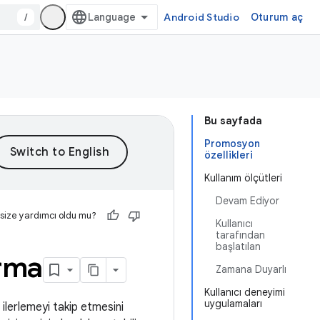
/
Android Studio
Oturum aç
Bu sayfada
Promosyon
özellikleri
Kullanım ölçütleri
Devam Ediyor
 size yardımcı oldu mu?
Kullanıcı
tarafından
başlatılan
urma
Zamana Duyarlı
Kullanıcı deneyimi
uygulamaları
ilerlemeyi takip etmesini