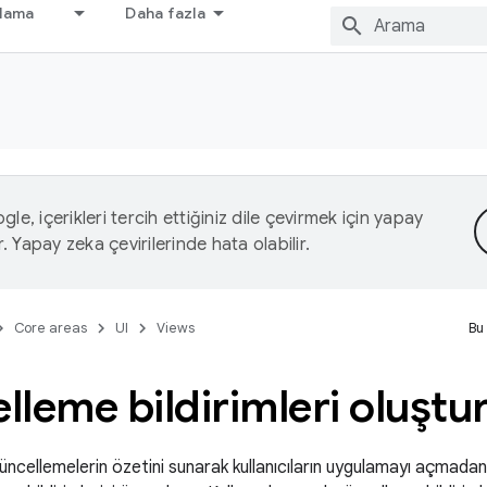
nlama
Daha fazla
le, içerikleri tercih ettiğiniz dile çevirmek için yapay
r. Yapay zeka çevirilerinde hata olabilir.
Core areas
UI
Views
Bu
lleme bildirimleri oluşt
üncellemelerin özetini sunarak kullanıcıların uygulamayı açmadan 