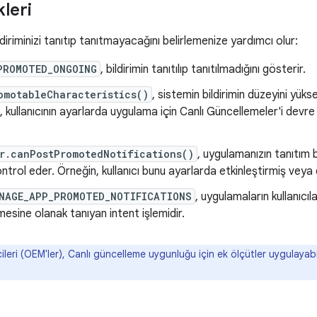
leri
ldiriminizi tanıtıp tanıtmayacağını belirlemenize yardımcı olur:
PROMOTED_ONGOING
, bildirimin tanıtılıp tanıtılmadığını gösterir.
omotableCharacteristics()
, sistemin bildirimin düzeyini yük
kullanıcının ayarlarda uygulama için Canlı Güncellemeler'i devre 
r.canPostPromotedNotifications()
, uygulamanızın tanıtım b
rol eder. Örneğin, kullanıcı bunu ayarlarda etkinleştirmiş veya de
NAGE_APP_PROMOTED_NOTIFICATIONS
, uygulamaların kullanıcıl
mesine olanak tanıyan intent işlemidir.
i (OEM'ler), Canlı güncelleme uygunluğu için ek ölçütler uygulayabilir. 