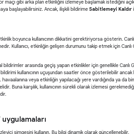
or maçı gibi arka plan etkinliğini izlemeye başlamak istediğini açıkça
a başlayabilirsiniz. Ancak, ilişkili bildirime
Sabitlemeyi Kaldır
i
kinlik boyunca kullanıcının dikkatini gerektiriyorsa gösterin. Can
emedir. Kullanıcı, etkinliğin gelişen durumunu takip etmek için Ca
 bildirimler arasında geçiş yapan etkinlikler için genellikle Canl
bildirimi kullanıcının uçuşundan saatler önce gösterilebilir ancak b
r. havaalanına veya etkinliğin yapılacağı yere vardığında ya da bi
idir. Buna karşılık, kullanıcının sürekli olarak izlemesi gerekmediği
ir.
i uygulamaları
eyici simgesini kullanın. Bu bilgi dinamik olarak güncellenebilir.