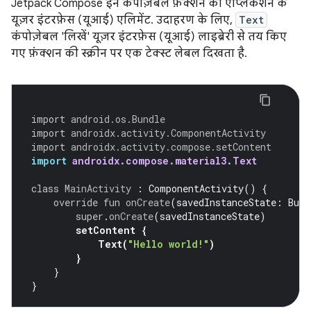
Jetpack Compose इन कंपोज़ेबल फ़ंक्शन को ऐप्लिकेशन के
यूज़र इंटरफ़ेस (यूआई) एलिमेंट. उदाहरण के लिए,
Text
कंपोज़ेबल 'लिखें' यूज़र इंटरफ़ेस (यूआई) लाइब्रेरी से तय किए
गए फ़ंक्शन की स्क्रीन पर एक टेक्स्ट लेबल दिखता है.
import
android.os.Bundle
import
androidx.activity.ComponentActivity
import
androidx.activity.compose.setContent
import
androidx.compose.material3.Text
class
MainActivity
:
ComponentActivity
()
{
override
fun
onCreate
(
savedInstanceState
:
Bund
super
.
onCreate
(
savedInstanceState
)
setContent
{
Text
(
"Hello world!"
)
}
}
}