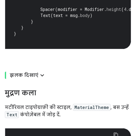
Spacer
(
modifier
=
Modifier
.
height
(
4.
dp
Text
(
text
=
msg
.
body
)
}
}
}
झलक दिखाएं
मुद्रण कला
मटीरियल टाइपोग्राफ़ी की स्टाइल,
MaterialTheme
, बस उन्हें
Text
कंपोज़ेबल में जोड़ दें.