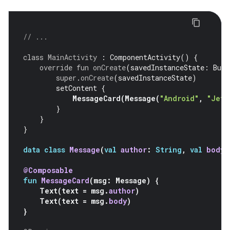
// ...
class
MainActivity
:
ComponentActivity
()
{
override
fun
onCreate
(
savedInstanceState
:
Bund
super
.
onCreate
(
savedInstanceState
)
setContent
{
MessageCard
(
Message
(
"Android"
,
"Jetp
}
}
}
data
class
Message
(
val
author
:
String
,
val
body
:
@Composable
fun
MessageCard
(
msg
:
Message
)
{
Text
(
text
=
msg
.
author
)
Text
(
text
=
msg
.
body
)
}