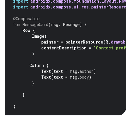
import
androidx.compose.foundation.layout.Row
import
androidx.compose.ui.res.painterResource
@Composable
fun
MessageCard
(
msg
:
Message
)
{
Row
{
Image
(
painter
=
painterResource
(
R
.
drawable
contentDescription
=
"Contact profil
)
Column
{
Text
(
text
=
msg
.
author
)
Text
(
text
=
msg
.
body
)
}
}
}