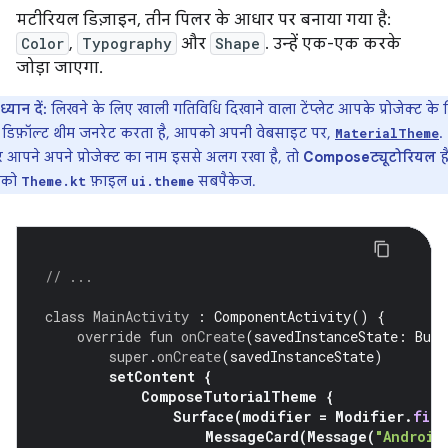
मटीरियल डिज़ाइन, तीन पिलर के आधार पर बनाया गया है:
Color
,
Typography
और
Shape
. उन्हें एक-एक करके
जोड़ा जाएगा.
ध्यान दें:
लिखने के लिए खाली गतिविधि दिखाने वाला टेंप्लेट आपके प्रोजेक्ट के
डिफ़ॉल्ट थीम जनरेट करता है, आपको अपनी वेबसाइट पर,
.
MaterialTheme
 आपने अपने प्रोजेक्ट का नाम इससे अलग रखा है, तो
Composeट्यूटोरियल
है
को
फ़ाइल
सबपैकेज.
Theme.kt
ui.theme
// ...
class
MainActivity
:
ComponentActivity
()
{
override
fun
onCreate
(
savedInstanceState
:
Bund
super
.
onCreate
(
savedInstanceState
)
setContent
{
ComposeTutorialTheme
{
Surface
(
modifier
=
Modifier
.
fill
MessageCard
(
Message
(
"Android