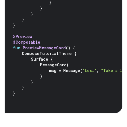
}
}
}
}
}
@Preview
@Composable
fun
PreviewMessageCard
()
{
ComposeTutorialTheme
{
Surface
{
MessageCard
(
msg
=
Message
(
"Lexi"
,
"Take a lo
)
}
}
}