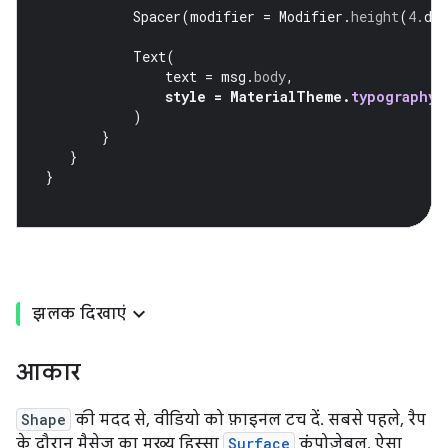
Spacer
(
modifier
=
Modifier
.
height
(
4.
dp
Text
(
text
=
msg
.
body
,
style
=
MaterialTheme
.
typography
.
)
}
}
}
झलक दिखाएं
आकार
Shape
की मदद से, वीडियो को फ़ाइनल टच दें. सबसे पहले, रैप
के दौरान मैसेज का मुख्य हिस्सा
Surface
कंपोज़ेबल. ऐसा