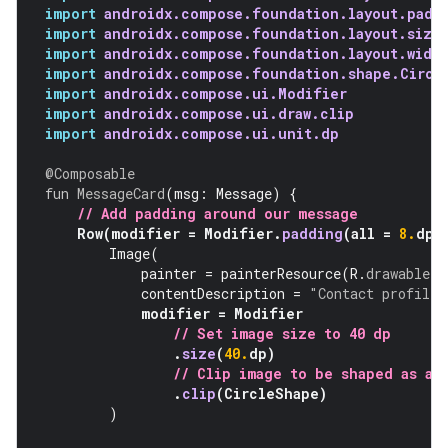
import
androidx.compose.foundation.layout.padd
import
androidx.compose.foundation.layout.size
import
androidx.compose.foundation.layout.widt
import
androidx.compose.foundation.shape.Circl
import
androidx.compose.ui.Modifier
import
androidx.compose.ui.draw.clip
import
androidx.compose.ui.unit.dp
@Composable
fun
MessageCard
(
msg
:
Message
)
{
// Add padding around our message
Row
(
modifier
=
Modifier
.
padding
(
all
=
8.
dp
)
Image
(
painter
=
painterResource
(
R
.
drawable
.
p
contentDescription
=
"Contact profile 
modifier
=
Modifier
// Set image size to 40 dp
.
size
(
40.
dp
)
// Clip image to be shaped as a 
.
clip
(
CircleShape
)
)