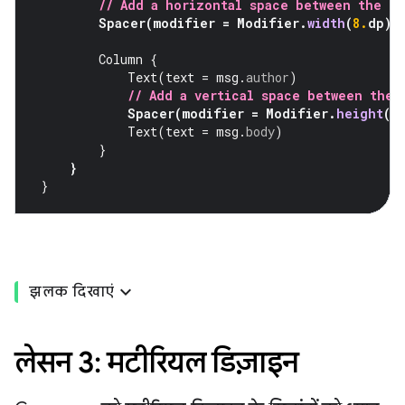
// Add a horizontal space between the i
Spacer
(
modifier
=
Modifier
.
width
(
8.
dp
))
Column
{
Text
(
text
=
msg
.
author
)
// Add a vertical space between the 
Spacer
(
modifier
=
Modifier
.
height
(
4
Text
(
text
=
msg
.
body
)
}
}
}
झलक दिखाएं
लेसन 3: मटीरियल डिज़ाइन