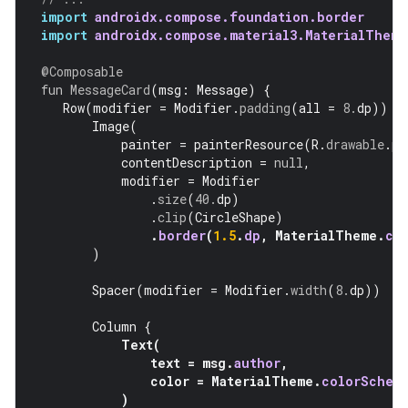
import
androidx.compose.foundation.border
import
androidx.compose.material3.MaterialTheme
@Composable
fun
MessageCard
(
msg
:
Message
)
{
Row
(
modifier
=
Modifier
.
padding
(
all
=
8.
dp
))
{
Image
(
painter
=
painterResource
(
R
.
drawable
.
pr
contentDescription
=
null
,
modifier
=
Modifier
.
size
(
40.
dp
)
.
clip
(
CircleShape
)
.
border
(
1.5
.
dp
,
MaterialTheme
.
co
)
Spacer
(
modifier
=
Modifier
.
width
(
8.
dp
))
Column
{
Text
(
text
=
msg
.
author
,
color
=
MaterialTheme
.
colorSchem
)