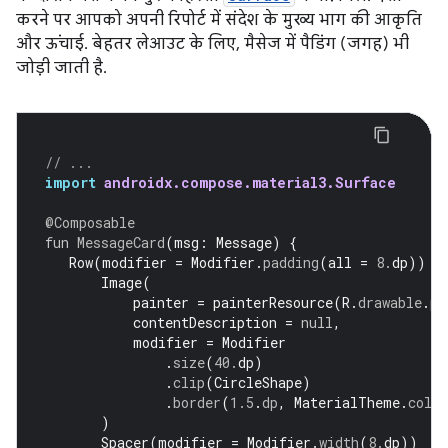
करने पर आपको अपनी रिपोर्ट में संदेश के मुख्य भाग की आकृति
और ऊंचाई. बेहतर लेआउट के लिए, मैसेज में पैडिंग (जगह) भी
जोड़ी जाती है.
// ...
import
androidx.compose.material3.Surface
@Composable
fun
MessageCard
(
msg
:
Message
)
{
Row
(
modifier
=
Modifier
.
padding
(
all
=
8.
dp
))
{
Image
(
painter
=
painterResource
(
R
.
drawable
.
pr
contentDescription
=
null
,
modifier
=
Modifier
.
size
(
40.
dp
)
.
clip
(
CircleShape
)
.
border
(
1.5
.
dp
,
MaterialTheme
.
colo
)
Spacer
(
modifier
=
Modifier
.
width
(
8.
dp
))