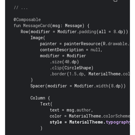
// ...
@Composable
fun
MessageCard
(
msg
:
Message
)
{
Row
(
modifier
=
Modifier
.
padding
(
all
=
8.
dp
))
{
Image
(
painter
=
painterResource
(
R
.
drawable
.
pr
contentDescription
=
null
,
modifier
=
Modifier
.
size
(
40.
dp
)
.
clip
(
CircleShape
)
.
border
(
1.5
.
dp
,
MaterialTheme
.
colo
)
Spacer
(
modifier
=
Modifier
.
width
(
8.
dp
))
Column
{
Text
(
text
=
msg
.
author
,
color
=
MaterialTheme
.
colorScheme
.
s
style
=
MaterialTheme
.
typography
.
)