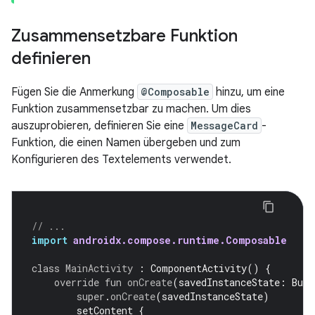
Zusammensetzbare Funktion
definieren
Fügen Sie die Anmerkung
@Composable
hinzu, um eine
Funktion zusammensetzbar zu machen. Um dies
auszuprobieren, definieren Sie eine
MessageCard
-
Funktion, die einen Namen übergeben und zum
Konfigurieren des Textelements verwendet.
// ...
import
androidx.compose.runtime.Composable
class
MainActivity
:
ComponentActivity
()
{
override
fun
onCreate
(
savedInstanceState
:
Bund
super
.
onCreate
(
savedInstanceState
)
setContent
{