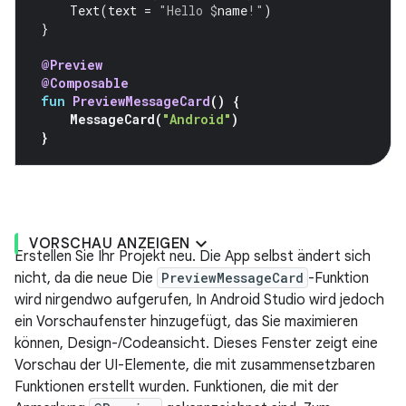
Text
(
text
=
"Hello 
$
name
!"
)
}
@Preview
@Composable
fun
PreviewMessageCard
()
{
MessageCard
(
"Android"
)
}
VORSCHAU ANZEIGEN
Erstellen Sie Ihr Projekt neu. Die App selbst ändert sich
nicht, da die neue Die
PreviewMessageCard
-Funktion
wird nirgendwo aufgerufen, In Android Studio wird jedoch
ein Vorschaufenster hinzugefügt, das Sie maximieren
können, Design-/Codeansicht. Dieses Fenster zeigt eine
Vorschau der UI-Elemente, die mit zusammensetzbaren
Funktionen erstellt wurden. Funktionen, die mit der