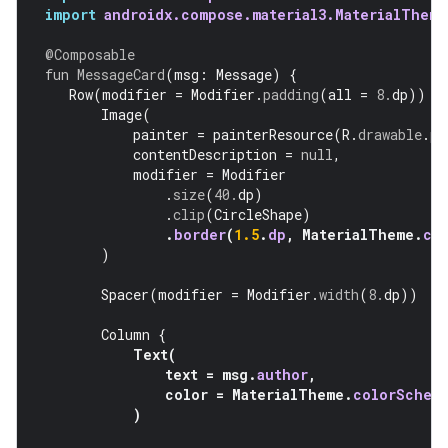
import
androidx.compose.material3.MaterialTheme
@Composable
fun
MessageCard
(
msg
:
Message
)
{
Row
(
modifier
=
Modifier
.
padding
(
all
=
8.
dp
))
{
Image
(
painter
=
painterResource
(
R
.
drawable
.
pr
contentDescription
=
null
,
modifier
=
Modifier
.
size
(
40.
dp
)
.
clip
(
CircleShape
)
.
border
(
1.5
.
dp
,
MaterialTheme
.
co
)
Spacer
(
modifier
=
Modifier
.
width
(
8.
dp
))
Column
{
Text
(
text
=
msg
.
author
,
color
=
MaterialTheme
.
colorSchem
)