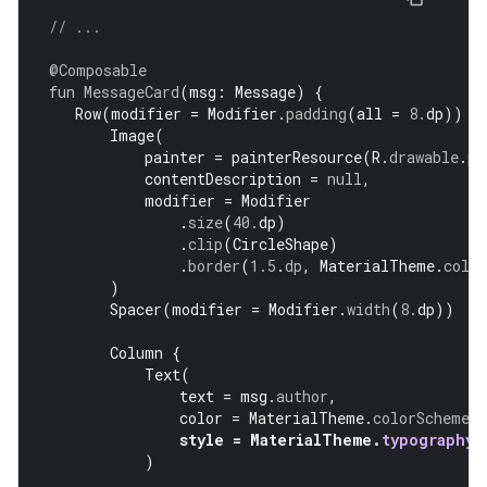
// ...
@Composable
fun
MessageCard
(
msg
:
Message
)
{
Row
(
modifier
=
Modifier
.
padding
(
all
=
8.
dp
))
{
Image
(
painter
=
painterResource
(
R
.
drawable
.
pr
contentDescription
=
null
,
modifier
=
Modifier
.
size
(
40.
dp
)
.
clip
(
CircleShape
)
.
border
(
1.5
.
dp
,
MaterialTheme
.
colo
)
Spacer
(
modifier
=
Modifier
.
width
(
8.
dp
))
Column
{
Text
(
text
=
msg
.
author
,
color
=
MaterialTheme
.
colorScheme
.
s
style
=
MaterialTheme
.
typography
.
)