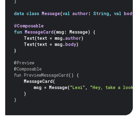
}
data
class
Message
(
val
author
:
String
,
val
body
:
@Composable
fun
MessageCard
(
msg
:
Message
)
{
Text
(
text
=
msg
.
author
)
Text
(
text
=
msg
.
body
)
}
@Preview
@Composable
fun
PreviewMessageCard
()
{
MessageCard
(
msg
=
Message
(
"Lexi"
,
"Hey, take a look 
)
}