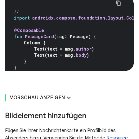
// ...
import
androidx.compose.foundation.layout.Colu
@Composable
fun
MessageCard
(
msg
:
Message
)
{
Column
{
Text
(
text
=
msg
.
author
)
Text
(
text
=
msg
.
body
)
}
}
VORSCHAU ANZEIGEN
Bildelement hinzufügen
Fügen Sie Ihrer Nachrichtenkarte ein Profilbild des
Absenders hinzu. Verwenden Sie die Methode
Resource