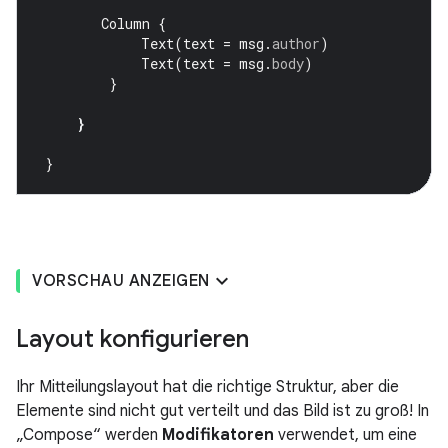
Column
{
Text
(
text
=
msg
.
author
)
Text
(
text
=
msg
.
body
)
}
}
}
VORSCHAU ANZEIGEN
Layout konfigurieren
Ihr Mitteilungslayout hat die richtige Struktur, aber die
Elemente sind nicht gut verteilt und das Bild ist zu groß! In
„Compose“ werden
Modifikatoren
verwendet, um eine