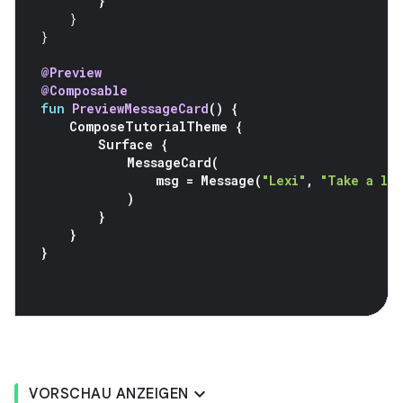
}
}
}
@Preview
@Composable
fun
PreviewMessageCard
()
{
ComposeTutorialTheme
{
Surface
{
MessageCard
(
msg
=
Message
(
"Lexi"
,
"Take a lo
)
}
}
}
VORSCHAU ANZEIGEN