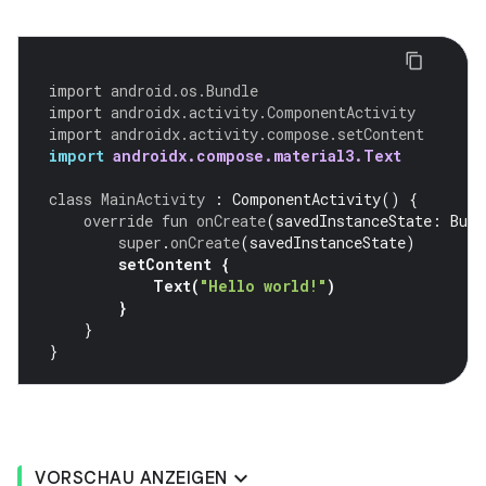
import
android.os.Bundle
import
androidx.activity.ComponentActivity
import
androidx.activity.compose.setContent
import
androidx.compose.material3.Text
class
MainActivity
:
ComponentActivity
()
{
override
fun
onCreate
(
savedInstanceState
:
Bund
super
.
onCreate
(
savedInstanceState
)
setContent
{
Text
(
"Hello world!"
)
}
}
}
VORSCHAU ANZEIGEN