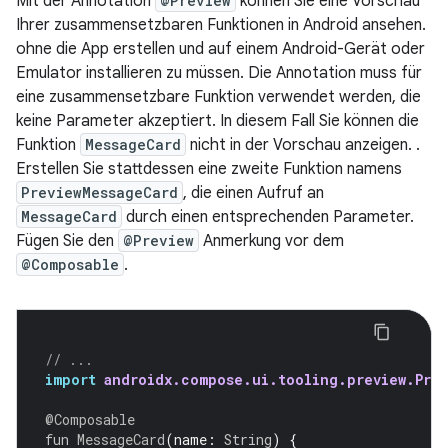
Mit der Annotation
@Preview
können Sie eine Vorschau
Ihrer zusammensetzbaren Funktionen in Android ansehen.
ohne die App erstellen und auf einem Android-Gerät oder
Emulator installieren zu müssen. Die Annotation muss für
eine zusammensetzbare Funktion verwendet werden, die
keine Parameter akzeptiert. In diesem Fall Sie können die
Funktion
MessageCard
nicht in der Vorschau anzeigen. .
Erstellen Sie stattdessen eine zweite Funktion namens
PreviewMessageCard
, die einen Aufruf an
MessageCard
durch einen entsprechenden Parameter.
Fügen Sie den
@Preview
Anmerkung vor dem
@Composable
.
// ...
import
androidx.compose.ui.tooling.preview.Prev
@Composable
fun
MessageCard
(
name
:
String
)
{