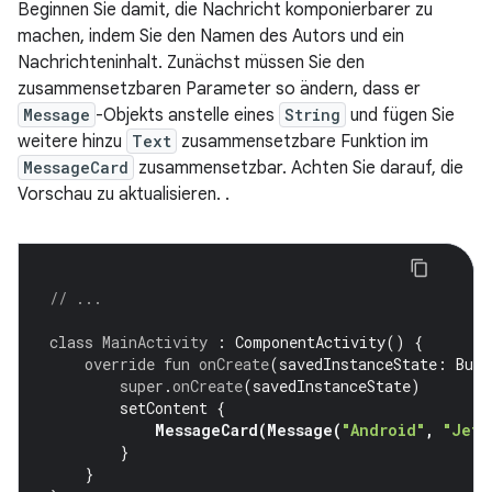
Beginnen Sie damit, die Nachricht komponierbarer zu
machen, indem Sie den Namen des Autors und ein
Nachrichteninhalt. Zunächst müssen Sie den
zusammensetzbaren Parameter so ändern, dass er
Message
-Objekts anstelle eines
String
und fügen Sie
weitere hinzu
Text
zusammensetzbare Funktion im
MessageCard
zusammensetzbar. Achten Sie darauf, die
Vorschau zu aktualisieren. .
// ...
class
MainActivity
:
ComponentActivity
()
{
override
fun
onCreate
(
savedInstanceState
:
Bund
super
.
onCreate
(
savedInstanceState
)
setContent
{
MessageCard
(
Message
(
"Android"
,
"Jetp
}
}