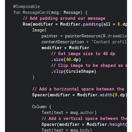
@Composable
fun
MessageCard
(
msg
:
Message
)
{
// Add padding around our message
Row
(
modifier
=
Modifier
.
padding
(
all
=
8.
dp
)
Image
(
painter
=
painterResource
(
R
.
drawable
.
p
contentDescription
=
"Contact profile 
modifier
=
Modifier
// Set image size to 40 dp
.
size
(
40.
dp
)
// Clip image to be shaped as a 
.
clip
(
CircleShape
)
)
// Add a horizontal space between the i
Spacer
(
modifier
=
Modifier
.
width
(
8.
dp
))
Column
{
Text
(
text
=
msg
.
author
)
// Add a vertical space between the 
Spacer
(
modifier
=
Modifier
.
height
(
4
Text
(
text
=
msg
.
body
)