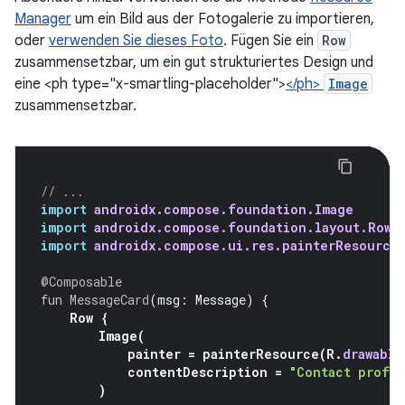
Manager
um ein Bild aus der Fotogalerie zu importieren,
oder
verwenden Sie dieses Foto
. Fügen Sie ein
Row
zusammensetzbar, um ein gut strukturiertes Design und
eine <ph type="x-smartling-placeholder">
</ph>
Image
zusammensetzbar.
// ...
import
androidx.compose.foundation.Image
import
androidx.compose.foundation.layout.Row
import
androidx.compose.ui.res.painterResource
@Composable
fun
MessageCard
(
msg
:
Message
)
{
Row
{
Image
(
painter
=
painterResource
(
R
.
drawable
contentDescription
=
"Contact profil
)