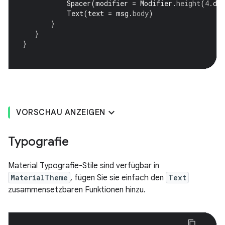
Spacer
(
modifier
=
Modifier
.
height
(
4.
dp
Text
(
text
=
msg
.
body
)
}
}
}
VORSCHAU ANZEIGEN
Typografie
Material Typografie-Stile sind verfügbar in
MaterialTheme
, fügen Sie sie einfach den
Text
zusammensetzbaren Funktionen hinzu.