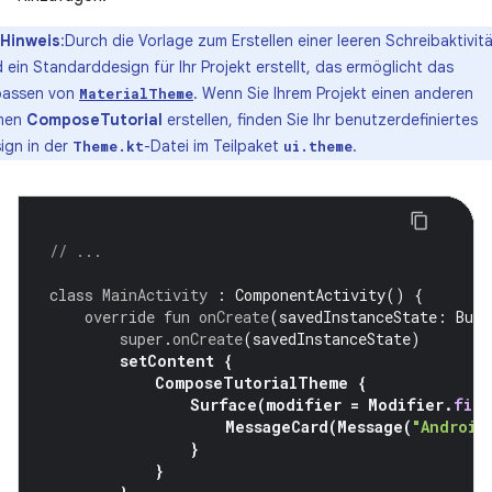
Hinweis
:Durch die Vorlage zum Erstellen einer leeren Schreibaktivit
d ein Standarddesign für Ihr Projekt erstellt, das ermöglicht das
assen von
. Wenn Sie Ihrem Projekt einen anderen
MaterialTheme
men
ComposeTutorial
erstellen, finden Sie Ihr benutzerdefiniertes
ign in der
-Datei im Teilpaket
.
Theme.kt
ui.theme
// ...
class
MainActivity
:
ComponentActivity
()
{
override
fun
onCreate
(
savedInstanceState
:
Bund
super
.
onCreate
(
savedInstanceState
)
setContent
{
ComposeTutorialTheme
{
Surface
(
modifier
=
Modifier
.
fill
MessageCard
(
Message
(
"Android
}
}