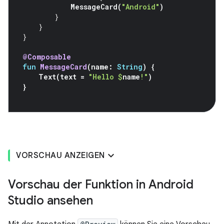
MessageCard
(
"Android"
)
}
}
}
@Composable
fun
MessageCard
(
name
:
String
)
{
Text
(
text
=
"Hello 
$
name
!"
)
}
VORSCHAU ANZEIGEN
Vorschau der Funktion in Android
Studio ansehen