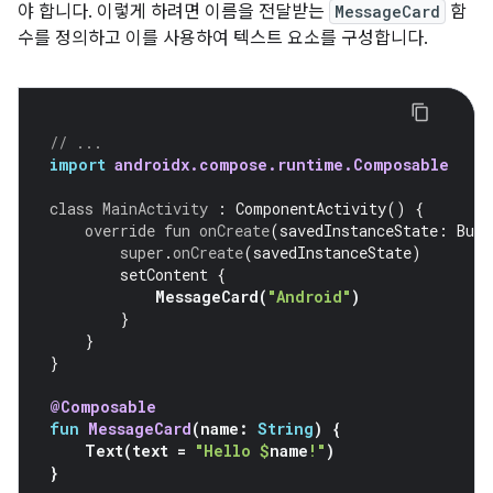
야 합니다. 이렇게 하려면 이름을 전달받는
MessageCard
함
수를 정의하고 이를 사용하여 텍스트 요소를 구성합니다.
// ...
import
androidx.compose.runtime.Composable
class
MainActivity
:
ComponentActivity
()
{
override
fun
onCreate
(
savedInstanceState
:
Bund
super
.
onCreate
(
savedInstanceState
)
setContent
{
MessageCard
(
"Android"
)
}
}
}
@Composable
fun
MessageCard
(
name
:
String
)
{
Text
(
text
=
"Hello 
$
name
!"
)
}