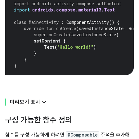
import
androidx.activity.compose.setContent
import
androidx.compose.material3.Text
class
MainActivity
:
ComponentActivity
()
{
override
fun
onCreate
(
savedInstanceState
:
Bund
super
.
onCreate
(
savedInstanceState
)
setContent
{
Text
(
"Hello world!"
)
}
}
}
미리보기 표시
구성 가능한 함수 정의
함수를 구성 가능하게 하려면
@Composable
주석을 추가해