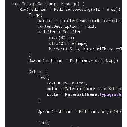
fun
MessageCard
(
msg
:
Message
)
{
Row
(
modifier
=
Modifier
.
padding
(
all
=
8.
dp
))
{
Image
(
painter
=
painterResource
(
R
.
drawable
.
pr
contentDescription
=
null
,
modifier
=
Modifier
.
size
(
40.
dp
)
.
clip
(
CircleShape
)
.
border
(
1.5
.
dp
,
MaterialTheme
.
colo
)
Spacer
(
modifier
=
Modifier
.
width
(
8.
dp
))
Column
{
Text
(
text
=
msg
.
author
,
color
=
MaterialTheme
.
colorScheme
.
s
style
=
MaterialTheme
.
typography
.
)
Spacer
(
modifier
=
Modifier
.
height
(
4.
dp
Text
(