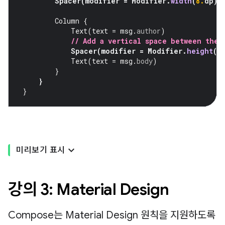
Spacer
(
modifier
=
Modifier
.
width
(
8.
dp
))
Column
{
Text
(
text
=
msg
.
author
)
// Add a vertical space between the 
Spacer
(
modifier
=
Modifier
.
height
(
4
Text
(
text
=
msg
.
body
)
}
}
}
미리보기 표시
강의 3: Material Design
Compose는 Material Design 원칙을 지원하도록