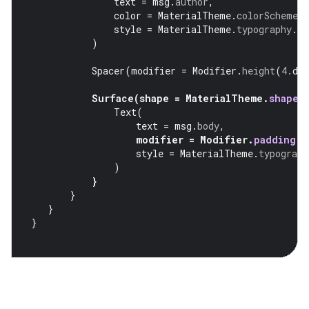
text
=
msg
.
author
,
color
=
MaterialTheme
.
colorScheme
.
s
style
=
MaterialTheme
.
typography
.
ti
)
Spacer
(
modifier
=
Modifier
.
height
(
4.
dp
Surface
(
shape
=
MaterialTheme
.
shapes
Text
(
text
=
msg
.
body
,
modifier
=
Modifier
.
padding
(
a
style
=
MaterialTheme
.
typograph
)
}
}
}
}