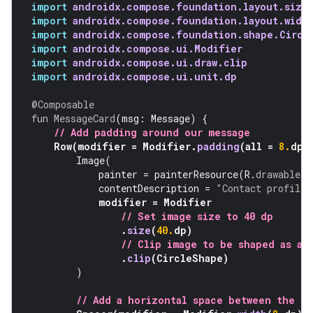
import
androidx.compose.foundation.layout.size
import
androidx.compose.foundation.layout.widt
import
androidx.compose.foundation.shape.Circl
import
androidx.compose.ui.Modifier
import
androidx.compose.ui.draw.clip
import
androidx.compose.ui.unit.dp
@Composable
fun
MessageCard
(
msg
:
Message
)
{
// Add padding around our message
Row
(
modifier
=
Modifier
.
padding
(
all
=
8.
dp
)
Image
(
painter
=
painterResource
(
R
.
drawable
.
p
contentDescription
=
"Contact profile 
modifier
=
Modifier
// Set image size to 40 dp
.
size
(
40.
dp
)
// Clip image to be shaped as a 
.
clip
(
CircleShape
)
)
// Add a horizontal space between the i