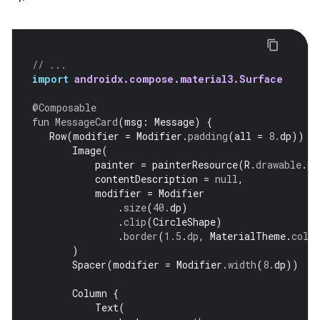
// ...
import
androidx.compose.material3.Surface
@Composable
fun
MessageCard
(
msg
:
Message
)
{
Row
(
modifier
=
Modifier
.
padding
(
all
=
8.
dp
))
{
Image
(
painter
=
painterResource
(
R
.
drawable
.
pr
contentDescription
=
null
,
modifier
=
Modifier
.
size
(
40.
dp
)
.
clip
(
CircleShape
)
.
border
(
1.5
.
dp
,
MaterialTheme
.
colo
)
Spacer
(
modifier
=
Modifier
.
width
(
8.
dp
))
Column
{
Text
(