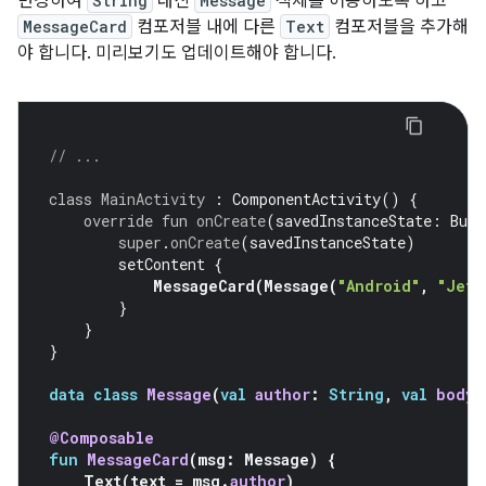
변경하여
String
대신
Message
객체를 허용하도록 하고
MessageCard
컴포저블 내에 다른
Text
컴포저블을 추가해
야 합니다. 미리보기도 업데이트해야 합니다.
// ...
class
MainActivity
:
ComponentActivity
()
{
override
fun
onCreate
(
savedInstanceState
:
Bund
super
.
onCreate
(
savedInstanceState
)
setContent
{
MessageCard
(
Message
(
"Android"
,
"Jetp
}
}
}
data
class
Message
(
val
author
:
String
,
val
body
:
@Composable
fun
MessageCard
(
msg
:
Message
)
{
Text
(
text
=
msg
.
author
)