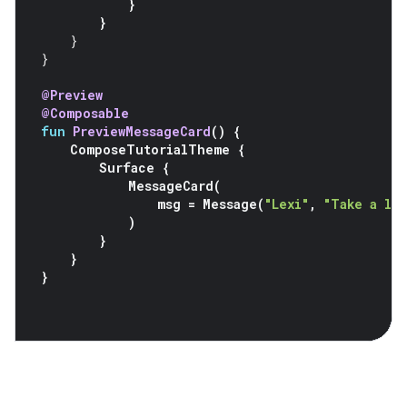
}
}
}
}
@Preview
@Composable
fun
PreviewMessageCard
()
{
ComposeTutorialTheme
{
Surface
{
MessageCard
(
msg
=
Message
(
"Lexi"
,
"Take a lo
)
}
}
}