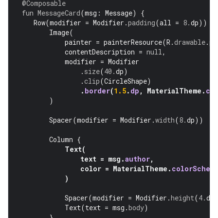
@Composable
fun
MessageCard
(
msg
:
Message
)
{
Row
(
modifier
=
Modifier
.
padding
(
all
=
8.
dp
))
{
Image
(
painter
=
painterResource
(
R
.
drawable
.
pr
contentDescription
=
null
,
modifier
=
Modifier
.
size
(
40.
dp
)
.
clip
(
CircleShape
)
.
border
(
1.5
.
dp
,
MaterialTheme
.
co
)
Spacer
(
modifier
=
Modifier
.
width
(
8.
dp
))
Column
{
Text
(
text
=
msg
.
author
,
color
=
MaterialTheme
.
colorSchem
)
Spacer
(
modifier
=
Modifier
.
height
(
4.
dp
Text
(
text
=
msg
.
body
)
}