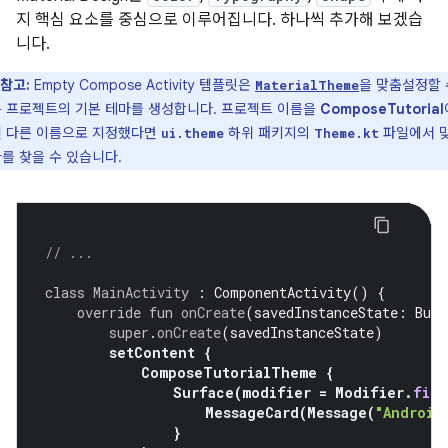
지 핵심 요소를 중심으로 이루어집니다. 하나씩 추가해 보겠습
니다.
참고:
Empty Compose Activity 템플릿은
을 맞춤설정할 
MaterialTheme
 프로젝트의 기본 테마를 생성합니다. 프로젝트 이름을
ComposeTutorial
 다른 이름으로 지정했다면
하위 패키지의
파일에서 
ui.theme
Theme.kt
를 찾을 수 있습니다.
// ...
class
MainActivity
:
ComponentActivity
()
{
override
fun
onCreate
(
savedInstanceState
:
Bund
super
.
onCreate
(
savedInstanceState
)
setContent
{
ComposeTutorialTheme
{
Surface
(
modifier
=
Modifier
.
fill
MessageCard
(
Message
(
"Android
}