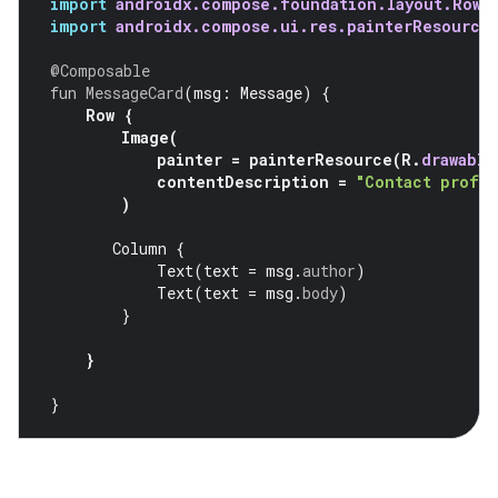
import
androidx.compose.foundation.layout.Row
import
androidx.compose.ui.res.painterResource
@Composable
fun
MessageCard
(
msg
:
Message
)
{
Row
{
Image
(
painter
=
painterResource
(
R
.
drawable
contentDescription
=
"Contact profil
)
Column
{
Text
(
text
=
msg
.
author
)
Text
(
text
=
msg
.
body
)
}
}
}