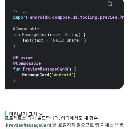
// ...
import
androidx.compose.ui.tooling.preview.Prev
@Composable
fun
MessageCard
(
name
:
String
)
{
Text
(
text
=
"Hello 
$
name
!"
)
}
@Preview
@Composable
fun
PreviewMessageCard
()
{
MessageCard
(
"Android"
)
}
미리보기 표시
프로젝트를 다시 빌드합니다. 어디에서도 새 함수
PreviewMessageCard
를 호출하지 않으므로 앱 자체는 변경