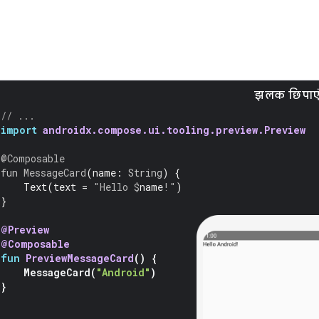
झलक छिपाए
// ...
import
androidx.compose.ui.tooling.preview.Preview
@Composable
fun
MessageCard
(
name
:
String
)
{
Text
(
text
=
"Hello 
$
name
!"
)
}
@Preview
@Composable
fun
PreviewMessageCard
()
{
MessageCard
(
"Android"
)
}